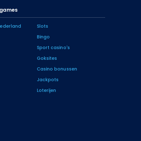
o games
Nederland
Slots
Bingo
Sport casino's
Goksites
Casino bonussen
Jackpots
Loterijen