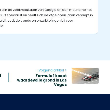
eerd in de zoekresultaten van Google en dan met name het
s SEO specialist en heeft zich de afgelopen jaren verdiept in
ald houdt de trends en ontwikkelingen bij voor
ld.
Volgend artikel >
d
Formule 1 koopt
waardevolle grond in Las
Vegas