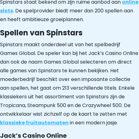
Spinstars staat bekend om zijn ruime aanbod aan
online
slots
. De spelprovider biedt meer dan 200 spellen aan
en heeft ambitieuze groeiplannen.
Spellen van Spinstars
Spinstars maakt onderdeel uit van het spelbedrijf
Games Global. De speler kan bij het Jack’s Casino Online
dan ook de naam Games Global selecteren om direct
alle games van Spinstars te kunnen bekijken. Het
moederbedrijf beschikt over een imposante collectie
aan spellen, het gaat om 213 verschillende titels. Enkele
klassiekers uit het assortiment van Spinstars zijn de
Tropicana, Steampunk 500 en de Crazywheel 500. De
ontwikkelaar wist zichzelf op de kaart te zetten met
klassieke fruitautomaten
in een modern jasje.
Jack’s Casino Online