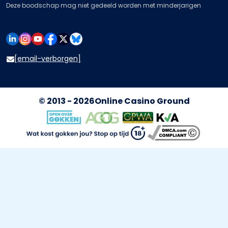
Deze boodschap mag niet gedeeld worden met minderjarigen
[email-verborgen]
© 2013 - 2026
Online Casino Ground