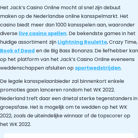
Het Jack’s Casino Online mocht al snel zijn debuut
maken op de Nederlandse online kansspelmarkt. Het
casino biedt meer dan 1000 kansspelen aan, waaronder
diverse
live casino spellen
. De bekendste games in het
huidige assortiment zijn
Lightning Roulette
, Crazy Time,
Book of Dead
en de Big Bass Bonanza. De liefhebber kan
op het platform van het Jack’s Casino Online eveneens
weddenschappen afsluiten op
sportwedstrijden
.
De legale kansspelaanbieder zal binnenkort enkele
promoties gaan lanceren rondom het WK 2022.
Nederland treft daar een drietal sterke tegenstanders in
groepsfase. Het is mogelijk om te wedden op het WK
2022, zoals de uiteindelijke winnaar of de topscorer op
het WK 2022.