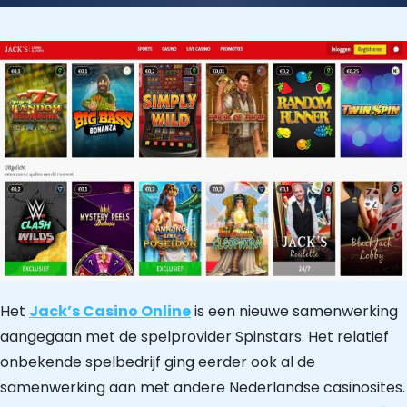
Het
Jack’s Casino Online
is een nieuwe samenwerking
aangegaan met de spelprovider Spinstars. Het relatief
onbekende spelbedrijf ging eerder ook al de
samenwerking aan met andere Nederlandse casinosites.