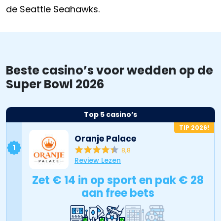
de Seattle Seahawks.
Beste casino’s voor wedden op de
Super Bowl 2026
Top 5 casino’s
TIP 2026!
Oranje Palace
1
8,8
Review Lezen
Zet € 14 in op sport en pak € 28
aan free bets