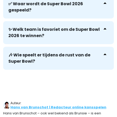
odds. Deze odds geven aan hoe waarschijnlijk
miljard dollar aan weddenschappen
✅ Waar wordt de Super Bowl 2026
het is dat een weddenschap uitkomt.
gespeeld?
geplaatst op de Super Bowl. De finale van het
American Football seizoen is jaarlijks een van
De Super Bowl wordt elk jaar in een andere
de meest populaire evenementen bij de
Amerikaanse stad gespeeld. Super Bowl LX
✨ Welk team is favoriet om de Super Bowl
sport casino’s
2026 te winnen?
wordt gespeeld in het Levi’s Stadium in Santa
Clara.
De wedstrijd om de Super Bowl 2026 gaat
tussen de New Engeland Patriots en de
🎶 Wie speelt er tijdens de rust van de
Super Bowl?
Seattle Seahawks. De Seahawks zijn met
outright odds van 1.43 tot 1.46 de favoriet bij
Elk jaar treedt er een (inter)nationale
de bookmaker om de Super Bowl te winnen.
superster tijdens de rust van de Super Bowl.
Dit wordt de Halftime Show genoemd. In het
verleden stonden sterren als Lady Gaga, U2,
Janet Jackson en Eminem op het podium.
Auteur:
Hans van Brunschot | Redacteur online kansspelen
Hans van Brunschot – ook wel bekend als Brunsie – is een
De Halftime Show bij de Super Bowl van 2026