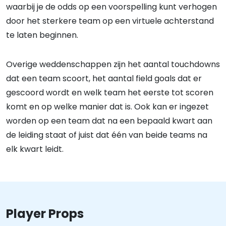
waarbij je de odds op een voorspelling kunt verhogen
door het sterkere team op een virtuele achterstand
te laten beginnen.
Overige weddenschappen zijn het aantal touchdowns
dat een team scoort, het aantal field goals dat er
gescoord wordt en welk team het eerste tot scoren
komt en op welke manier dat is. Ook kan er ingezet
worden op een team dat na een bepaald kwart aan
de leiding staat of juist dat één van beide teams na
elk kwart leidt.
Player Props