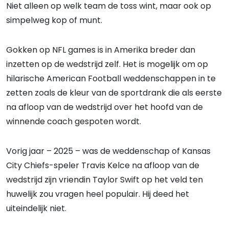
Niet alleen op welk team de toss wint, maar ook op
simpelweg kop of munt.
Gokken op NFL games is in Amerika breder dan
inzetten op de wedstrijd zelf. Het is mogelijk om op
hilarische American Football weddenschappen in te
zetten zoals de kleur van de sportdrank die als eerste
na afloop van de wedstrijd over het hoofd van de
winnende coach gespoten wordt.
Vorig jaar – 2025 – was de weddenschap of Kansas
City Chiefs-speler Travis Kelce na afloop van de
wedstrijd zijn vriendin Taylor Swift op het veld ten
huwelijk zou vragen heel populair. Hij deed het
uiteindelijk niet.