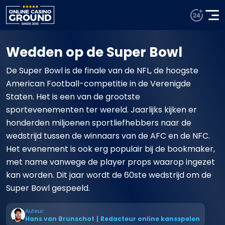
Wedden op de Super Bowl
De Super Bowl is de finale van de NFL, de hoogste
American Football-competitie in de Verenigde
Staten. Het is een van de grootste
sportevenementen ter wereld. Jaarlijks kijken er
honderden miljoenen sportliefhebbers naar de
wedstrijd tussen de winnaars van de AFC en de NFC.
Het evenement is ook erg populair bij de bookmaker,
met name vanwege de player props waarop ingezet
kan worden. Dit jaar wordt de 60ste wedstrijd om de
Super Bowl gespeeld.
Auteur:
Hans van Brunschot
|
Redacteur online kansspelen