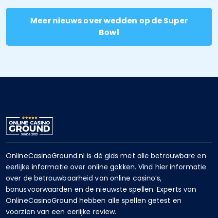
Meer nieuws over wedden op de Super
Bowl
OnlineCasinoGround.nl is dé gids met alle betrouwbare en
eerlijke informatie over online gokken. Vind hier informatie
over de betrouwbaarheid van online casino’s,
bonusvoorwaarden en de nieuwste spellen. Experts van
OnlineCasinoGround hebben alle spellen getest en
voorzien van een eerlijke review.