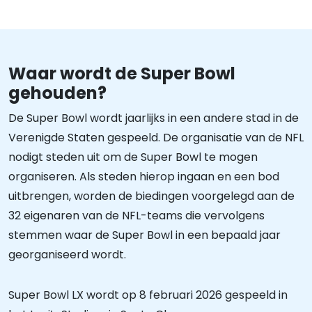
Waar wordt de Super Bowl
gehouden?
De Super Bowl wordt jaarlijks in een andere stad in de
Verenigde Staten gespeeld. De organisatie van de NFL
nodigt steden uit om de Super Bowl te mogen
organiseren. Als steden hierop ingaan en een bod
uitbrengen, worden de biedingen voorgelegd aan de
32 eigenaren van de NFL-teams die vervolgens
stemmen waar de Super Bowl in een bepaald jaar
georganiseerd wordt.
Super Bowl LX wordt op 8 februari 2026 gespeeld in