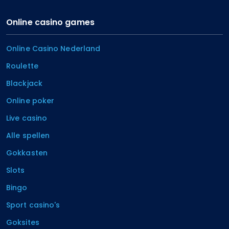
Online casino games
Online Casino Nederland
Roulette
Blackjack
Online poker
Live casino
Alle spellen
Gokkasten
Slots
Bingo
Sport casino's
Goksites