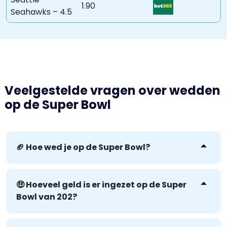
1.90
Seahawks – 4.5
Veelgestelde vragen over wedden
op de Super Bowl
🏈 Hoe wed je op de Super Bowl?
Wedden op de Super Bowl kan bij een legaal
sport casino dat weddenschappen op de
🤑 Hoeveel geld is er ingezet op de Super
Bowl van 202?
Super Bowl heeft opgenomen. Elke
weddenschap op de Super Bowl heeft eigen
In 2025 is er alleen al in Amerika ruim 1,7