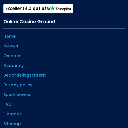
Excellent
4.0
out of 5
Online Casino Ground
Home
Nieuws
Over ons
Academy
Beoordelingscriteria
Privacy policy
Speel bewust
FAQ
Contact
Sitemap