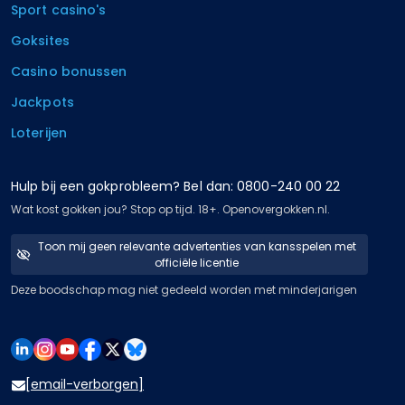
Sport casino's
Goksites
Casino bonussen
Jackpots
Loterijen
Hulp bij een gokprobleem? Bel dan: 0800-240 00 22
Wat kost gokken jou? Stop op tijd. 18+. Openovergokken.nl.
Toon mij geen relevante advertenties van kansspelen met
officiële licentie
Deze boodschap mag niet gedeeld worden met minderjarigen
[email-verborgen]