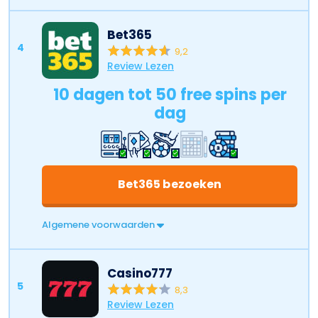
Bet365
4
9,2
Review Lezen
10 dagen tot 50 free spins per
dag
Bet365 bezoeken
Algemene voorwaarden
Casino777
5
8,3
Review Lezen