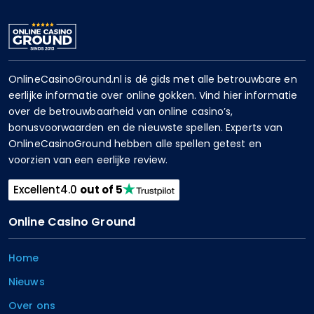
OnlineCasinoGround.nl is dé gids met alle betrouwbare en
eerlijke informatie over online gokken. Vind hier informatie
over de betrouwbaarheid van online casino’s,
bonusvoorwaarden en de nieuwste spellen. Experts van
OnlineCasinoGround hebben alle spellen getest en
voorzien van een eerlijke review.
Excellent
4.0
out of 5
Online Casino Ground
Home
Nieuws
Over ons