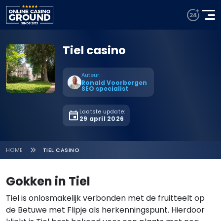
Tiel casino
Auteur:
Ronald Voorbergen
SEO specialist
Laatste update:
29 april 2026
HOME
TIEL CASINO
Gokken in Tiel
Tiel is onlosmakelijk verbonden met de fruitteelt op
de Betuwe met Flipje als herkenningspunt. Hierdoor