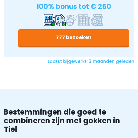
100% bonus tot € 250
777 bezoeken
Laatst bijgewerkt: 3 maanden geleden
Bestemmingen die goed te
combineren zijn met gokken in
Tiel