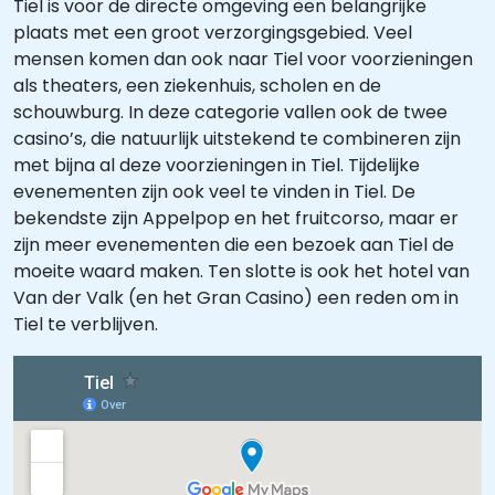
Tiel is voor de directe omgeving een belangrijke
plaats met een groot verzorgingsgebied. Veel
mensen komen dan ook naar Tiel voor voorzieningen
als theaters, een ziekenhuis, scholen en de
schouwburg. In deze categorie vallen ook de twee
casino’s, die natuurlijk uitstekend te combineren zijn
met bijna al deze voorzieningen in Tiel. Tijdelijke
evenementen zijn ook veel te vinden in Tiel. De
bekendste zijn Appelpop en het fruitcorso, maar er
zijn meer evenementen die een bezoek aan Tiel de
moeite waard maken. Ten slotte is ook het hotel van
Van der Valk (en het Gran Casino) een reden om in
Tiel te verblijven.