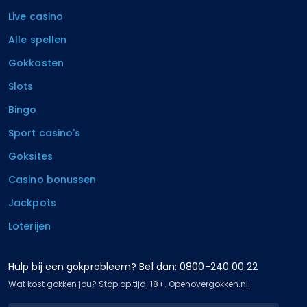
Live casino
Alle spellen
Gokkasten
Slots
Bingo
Sport casino's
Goksites
Casino bonussen
Jackpots
Loterijen
Hulp bij een gokprobleem? Bel dan: 0800-240 00 22
Wat kost gokken jou? Stop op tijd. 18+. Openovergokken.nl.