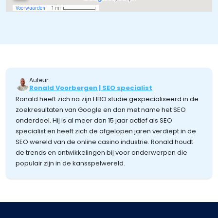
Auteur:
Ronald Voorbergen | SEO specialist
Ronald heeft zich na zijn HBO studie gespecialiseerd in de
zoekresultaten van Google en dan met name het SEO
onderdeel. Hij is al meer dan 15 jaar actief als SEO
specialist en heeft zich de afgelopen jaren verdiept in de
SEO wereld van de online casino industrie. Ronald houdt
de trends en ontwikkelingen bij voor onderwerpen die
populair zijn in de kansspelwereld.