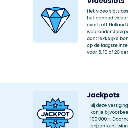
Videoslots
Het video slots ass
het aanbod video s
overtreft Holland C
waaronder Jackpot
aantrekkelijke bo
op de laagste inzet
voor 5, 10 of 20 ce
Jackpots
Bij deze vestigi
kon je bijvoorbe
100.000,-. Daarn
prijzen kunt winn