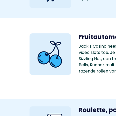
Fruitautom
Jack’s Casino hee
video slots toe. J
Sizzling Hot, een
Bells, Runner mult
razende rollen van
Roulette, p