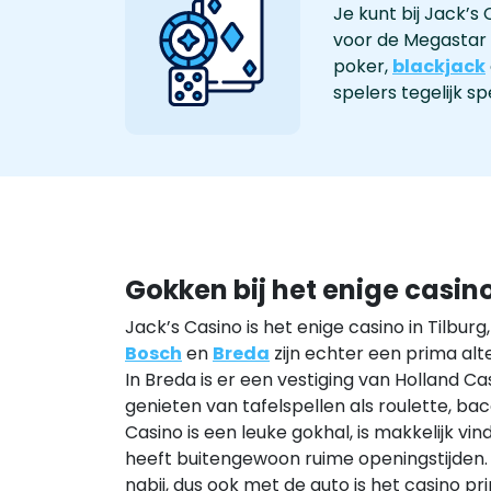
Je kunt bij Jack’s
voor de Megastar R
poker,
blackjack
spelers tegelijk s
Gokken bij het enige casino
Jack’s Casino is het enige casino in Tilbur
Bosch
en
Breda
zijn echter een prima alt
In Breda is er een vestiging van Holland Ca
genieten van tafelspellen als roulette, ba
Casino is een leuke gokhal, is makkelijk vi
heeft buitengewoon ruime openingstijden
nabij, dus ook met de auto is het casino pr