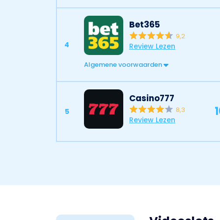
Bet365
9,2
4
Review Lezen
Algemene voorwaarden
Casino777
8,3
5
Review Lezen