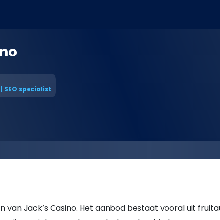
ino
|
SEO specialist
ngen van Jack’s Casino. Het aanbod bestaat vooral uit fru