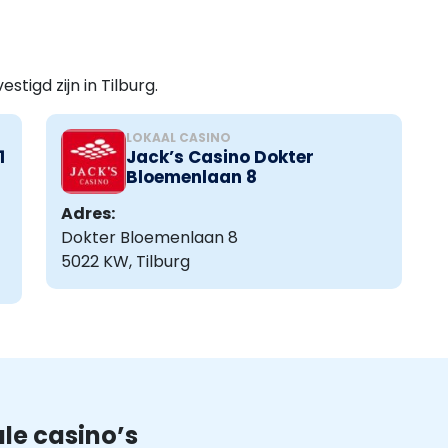
stigd zijn in Tilburg.
LOKAAL CASINO
1
Jack’s Casino Dokter
Bloemenlaan 8
Adres:
Dokter Bloemenlaan 8
5022 KW, Tilburg
ale casino’s