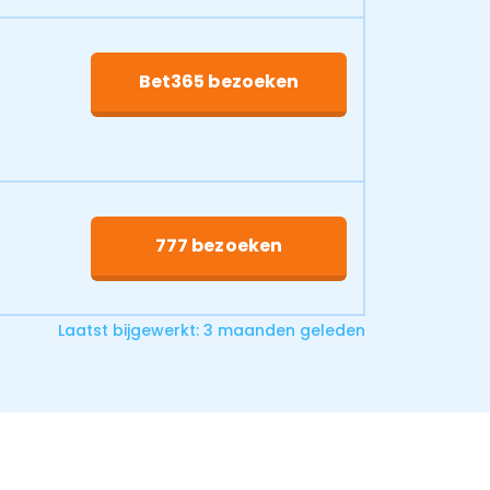
Bet365 bezoeken
777 bezoeken
Laatst bijgewerkt: 3 maanden geleden