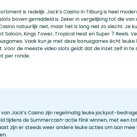
ortiment is redelijk. Jack’s Casino in Tilburg is heel mode
lots boven gemiddeld is. Zeker in vergelijking tot die van 
asino natuurlijk niet, maar het is lang niet zo slecht. Je k
 Saloon, Kings Tower, Tropical Heat en Super 7 Reels. Ve
nusgames. Vaak kun je met deze bonusgames écht leuke be
. Voor de meeste video slots geldt dat de inzet zelf in te st
nt per ronde.
ng van Jack’s Casino zijn regelmatig leuke jackpot-bedra
eld tijdens de Summercash-actie flink winnen, met een tot
aast zijn er steeds weer andere leuke acties om aan mee
en.