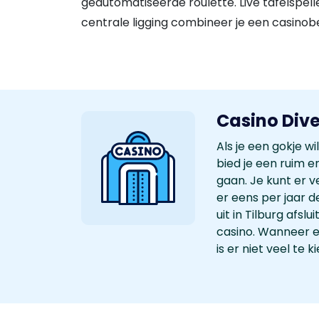
geautomatiseerde roulette. Live tafelspell
centrale ligging combineer je een casinobe
Casino Dive
Als je een gokje w
bied je een ruim e
gaan. Je kunt er v
er eens per jaar d
uit in Tilburg afs
casino. Wanneer er
is er niet veel te