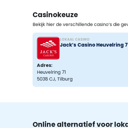
Casinokeuze
Bekijk hier de verschillende casino’s die geve
LOKAAL CASINO
Jack’s Casino Heuvelring 7
Adres:
Heuvelring 71
5038 CJ, Tilburg
Online alternatief voor lok