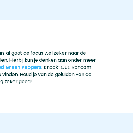
, al gaat de focus wel zeker naar de
elen. Hierbij kun je denken aan onder meer
ed Green Peppers
, Knock-Out, Random
te vinden. Houd je van de geluiden van de
urg zeker goed!