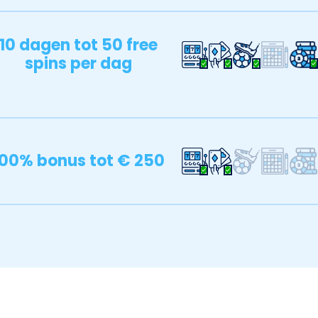
10 dagen tot 50 free
spins per dag
100% bonus tot € 250