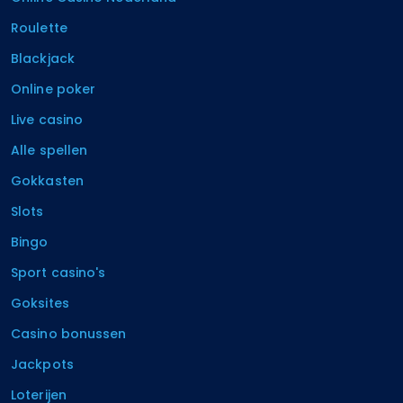
Roulette
Blackjack
Online poker
Live casino
Alle spellen
Gokkasten
Slots
Bingo
Sport casino's
Goksites
Casino bonussen
Jackpots
Loterijen