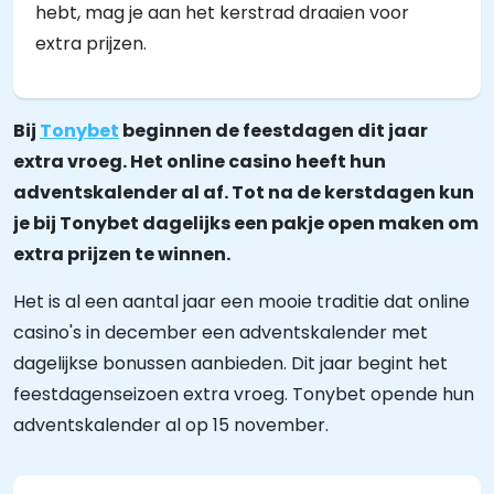
hebt, mag je aan het kerstrad draaien voor
extra prijzen.
Bij
Tonybet
beginnen de feestdagen dit jaar
extra vroeg. Het online casino heeft hun
adventskalender al af. Tot na de kerstdagen kun
je bij Tonybet dagelijks een pakje open maken om
extra prijzen te winnen.
Het is al een aantal jaar een mooie traditie dat online
casino's in december een adventskalender met
dagelijkse bonussen aanbieden. Dit jaar begint het
feestdagenseizoen extra vroeg. Tonybet opende hun
adventskalender al op 15 november.