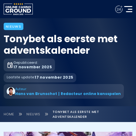
NIEUWS
Tonybet als eerste met
adventskalender
Gepubliceerd:
17 november 2025
Laatste update:
17 november 2025
Auteur:
Hans van Brunschot
|
Redacteur online kansspelen
TONYBET ALS EERSTE MET
HOME
NIEUWS
ADVENTSKALENDER