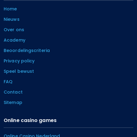
Home
Nieuws
Over ons
Academy
Beoordelingscriteria
Privacy policy
Speel bewust
FAQ
Contact
Sitemap
Online casino games
Online Casino Nederland