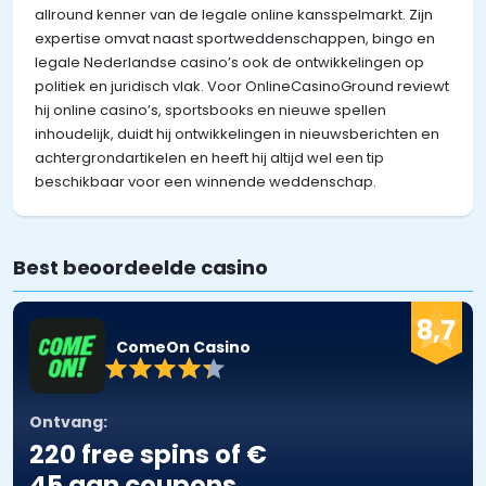
allround kenner van de legale online kansspelmarkt. Zijn
expertise omvat naast sportweddenschappen, bingo en
legale Nederlandse casino’s ook de ontwikkelingen op
politiek en juridisch vlak. Voor OnlineCasinoGround reviewt
hij online casino’s, sportsbooks en nieuwe spellen
inhoudelijk, duidt hij ontwikkelingen in nieuwsberichten en
achtergrondartikelen en heeft hij altijd wel een tip
beschikbaar voor een winnende weddenschap.
Best beoordeelde casino
8,7
ComeOn Casino
Ontvang:
220 free spins of €
45 aan coupons