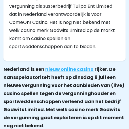
vergunning als zusterbedrijf Tulipa Ent Limited
dat in Nederland verantwoordelijk is voor
ComeOn! Casino. Het is nog niet bekend met
welk casino merk Godwits Limited op de markt
komt om casino spellen en
sportweddenschappen aan te bieden.
Nederland is een
nieuw online casino
rijker. De
Kansspelautoriteit heeft op dinsdag 8 juli een
nieuwe vergunning voor het aanbieden van (live)
casino spellen tegen de vergunninghouder en
sportweddenschappen verleend aan het bedrijf
Godwits Limited. Met welk casino merk Godwits
de vergunning gaat exploiteren is op dit moment
nog niet bekend.