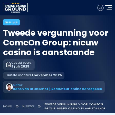
NIEUWS
Tweede vergunning voor
ComeOn Group: nieuw
casino is aanstaande
Gepubliceerd:
9 juli 2025
Laatste update:
21 november 2025
Auteur:
Hans van Brunschot
|
Redacteur online kansspelen
TWEEDE VERGUNNING VOOR COMEON
HOME
NIEUWS
GROUP: NIEUW CASINO IS AANSTAANDE