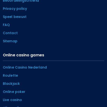
Beoordelingscriteria
Privacy policy
Speel bewust
FAQ
Contact
Sitemap
Online casino games
Online Casino Nederland
Roulette
Blackjack
Online poker
Live casino