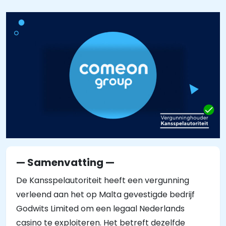
— Samenvatting —
De Kansspelautoriteit heeft een vergunning
verleend aan het op Malta gevestigde bedrijf
Godwits Limited om een legaal Nederlands
casino te exploiteren. Het betreft dezelfde