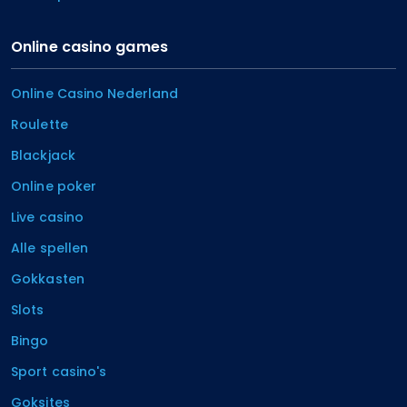
Online casino games
Online Casino Nederland
Roulette
Blackjack
Online poker
Live casino
Alle spellen
Gokkasten
Slots
Bingo
Sport casino's
Goksites