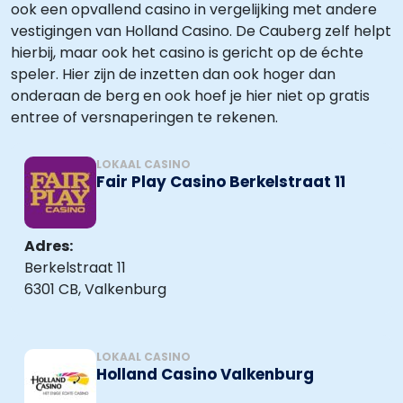
ook een opvallend casino in vergelijking met andere
vestigingen van Holland Casino. De Cauberg zelf helpt
hierbij, maar ook het casino is gericht op de échte
speler. Hier zijn de inzetten dan ook hoger dan
onderaan de berg en ook hoef je hier niet op gratis
entree of versnaperingen te rekenen.
LOKAAL CASINO
Fair Play Casino Berkelstraat 11
Adres:
Berkelstraat 11
6301 CB, Valkenburg
LOKAAL CASINO
Holland Casino Valkenburg