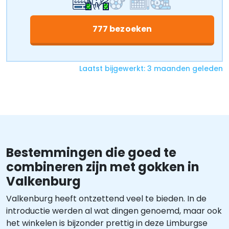
777 bezoeken
Laatst bijgewerkt: 3 maanden geleden
Bestemmingen die goed te
combineren zijn met gokken in
Valkenburg
Valkenburg heeft ontzettend veel te bieden. In de
introductie werden al wat dingen genoemd, maar ook
het winkelen is bijzonder prettig in deze Limburgse