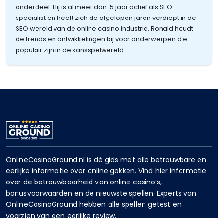
onderdeel. Hij is al meer dan 15 jaar actief als SEO
specialist en heeft zich de afgelopen jaren verdiept in de
SEO wereld van de online casino industrie. Ronald houdt
de trends en ontwikkelingen bij voor onderwerpen die
populair zijn in de kansspelwereld.
OnlineCasinoGround.nl is dé gids met alle betrouwbare en
eerlijke informatie over online gokken. Vind hier informatie
over de betrouwbaarheid van online casino’s,
bonusvoorwaarden en de nieuwste spellen. Experts van
OnlineCasinoGround hebben alle spellen getest en
voorzien van een eerlijke review.