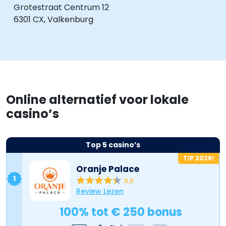
Grotestraat Centrum 12
6301 CX, Valkenburg
Online alternatief voor lokale
casino’s
Top 5 casino’s
TIP 2026!
Oranje Palace
1
8,8
Review Lezen
100% tot € 250 bonus