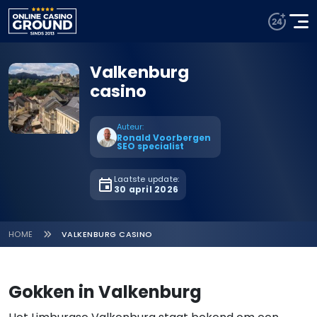
Valkenburg
casino
Auteur:
Ronald Voorbergen
SEO specialist
Laatste update:
30 april 2026
HOME
VALKENBURG CASINO
Gokken in Valkenburg