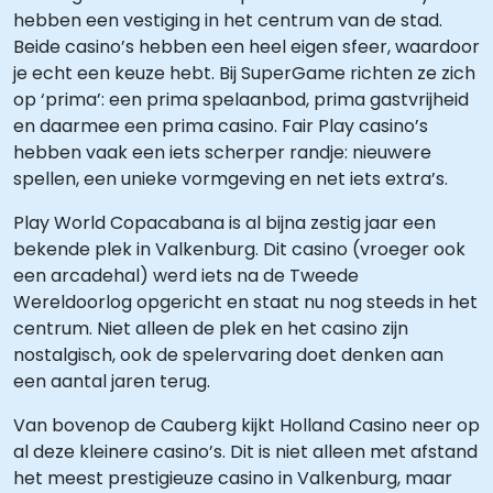
hebben een vestiging in het centrum van de stad.
Beide casino’s hebben een heel eigen sfeer, waardoor
je echt een keuze hebt. Bij SuperGame richten ze zich
op ‘prima’: een prima spelaanbod, prima gastvrijheid
en daarmee een prima casino. Fair Play casino’s
hebben vaak een iets scherper randje: nieuwere
spellen, een unieke vormgeving en net iets extra’s.
Play World Copacabana is al bijna zestig jaar een
bekende plek in Valkenburg. Dit casino (vroeger ook
een arcadehal) werd iets na de Tweede
Wereldoorlog opgericht en staat nu nog steeds in het
centrum. Niet alleen de plek en het casino zijn
nostalgisch, ook de spelervaring doet denken aan
een aantal jaren terug.
Van bovenop de Cauberg kijkt Holland Casino neer op
al deze kleinere casino’s. Dit is niet alleen met afstand
het meest prestigieuze casino in Valkenburg, maar