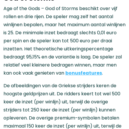
Age of the Gods – God of Storms beschikt over vijf
rollen en drie rijen. De speler mag zelf het aantal
winlijnen bepalen, maar het maximum aantal winlijnen
is 25. De minimale inzet bedraagt slechts 0,01 euro
per spin en de speler kan tot 500 euro per draai
inzetten. Het theoretische uitkeringspercentage
bedraagt 95,15% en de variantie is laag. De speler zal
relatief veel kleinere bedragen winnen, maar men
kan ook vaak genieten van
bonusfeatures
.
De afbeeldingen van de Griekse strijders keren de
hoogste geldprijzen uit. De ridders keert tot wel 500
keer de inzet (per winlijn) uit, terwijl de overige
strijders tot 250 keer de inzet (per winlijn) kunnen
opleveren. De overige premium-symbolen betalen
maximaal 150 keer de inzet (per winlijn) uit, terwijl de