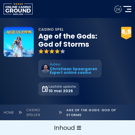
CASINO SPEL
8,5
Age of the Gods:
God of Storms
Bezoek
STARCASINO
100% tot € 250
Starcasino
Auteur:
Christiaan Spaargaren
Expert online casino
Laatste update:
10 mei 2026
CASINO
AGE OF THE GODS: GOD OF
HOME
SPELLEN
STORMS
Inhoud