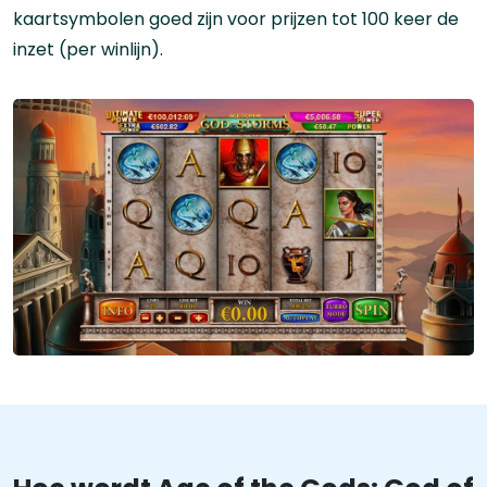
kaartsymbolen goed zijn voor prijzen tot 100 keer de
inzet (per winlijn).