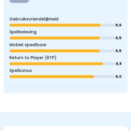
Gebruiksvriendelijkheid
8,6
Spelbeleving
8,5
Mobiel speelbaar
8,5
Return to Player (RTP)
8,8
Spelbonus
8,0