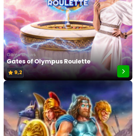
Game shows
Gates of Olympus Roulette
9,2