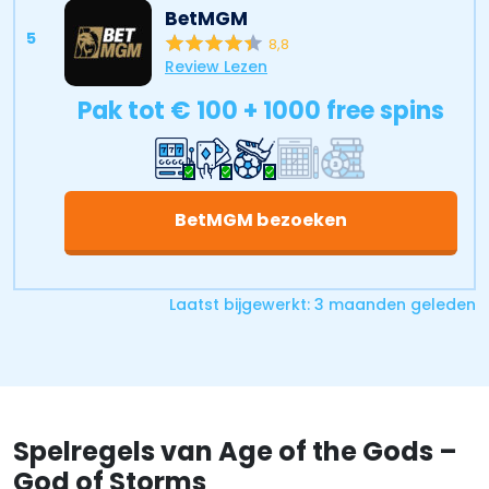
BetMGM
5
8,8
Review Lezen
Pak tot € 100 + 1000 free spins
BetMGM bezoeken
Laatst bijgewerkt: 3 maanden geleden
Spelregels van Age of the Gods –
God of Storms