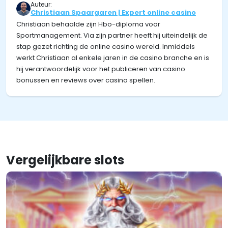
Auteur:
Christiaan Spaargaren | Expert online casino
Christiaan behaalde zijn Hbo-diploma voor
Sportmanagement. Via zijn partner heeft hij uiteindelijk de
stap gezet richting de online casino wereld. Inmiddels
werkt Christiaan al enkele jaren in de casino branche en is
hij verantwoordelijk voor het publiceren van casino
bonussen en reviews over casino spellen.
Vergelijkbare slots