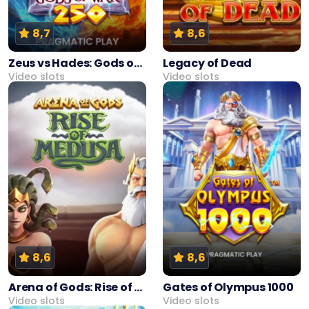
8,7
8,6
Zeus vs Hades: Gods of War 250
Legacy of Dead
Video slots
Video slots
8,6
8,6
Arena of Gods: Rise of Medusa
Gates of Olympus 1000
Video slots
Video slots