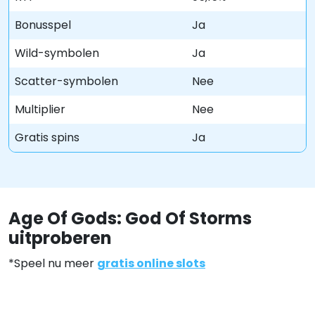
Bonusspel
Ja
Wild-symbolen
Ja
Scatter-symbolen
Nee
Multiplier
Nee
Gratis spins
Ja
Age Of Gods: God Of Storms
uitproberen
*Speel nu meer
gratis online slots
Geen gratis versie beschikaar
Van dit spel is helaas geen gratis versie