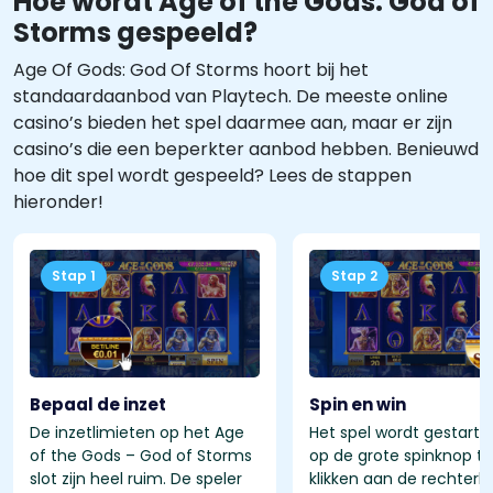
Hoe wordt Age of the Gods: God of
Storms gespeeld?
Age Of Gods: God Of Storms hoort bij het
standaardaanbod van Playtech. De meeste online
casino’s bieden het spel daarmee aan, maar er zijn
casino’s die een beperkter aanbod hebben. Benieuwd
hoe dit spel wordt gespeeld? Lees de stappen
hieronder!
Stap 1
Stap 2
Bepaal de inzet
Spin en win
De inzetlimieten op het Age
Het spel wordt gestart 
of the Gods – God of Storms
op de grote spinknop te
slot zijn heel ruim. De speler
klikken aan de rechterk