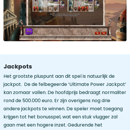
Jackpots
Het grootste pluspunt aan dit spel is natuurlijk de
jackpot. De de felbegeerde ‘Ultimate Power Jackpot’
kan zomaar vallen. De hoofdprijs bedraagt normaliter
rond de 500.000 euro. Er zijn overigens nog drie
andere jackpots te winnen. De speler moet toegang
krijgen tot het bonusspel, wat een stuk vlugger zal
gaan met een hogere inzet. Gedurende het