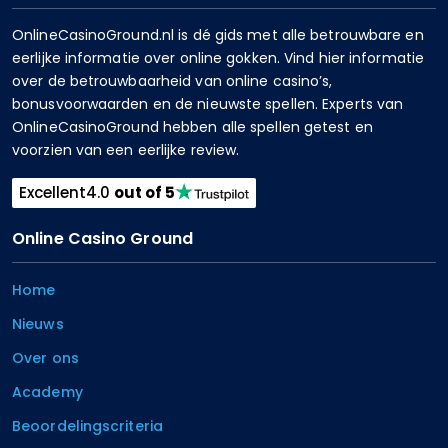
OnlineCasinoGround.nl is dé gids met alle betrouwbare en
eerlijke informatie over online gokken. Vind hier informatie
over de betrouwbaarheid van online casino’s,
bonusvoorwaarden en de nieuwste spellen. Experts van
OnlineCasinoGround hebben alle spellen getest en
voorzien van een eerlijke review.
Excellent
4.0
out of 5
Online Casino Ground
Home
Nieuws
Over ons
Academy
Beoordelingscriteria