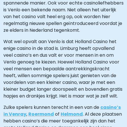
spannende manier. Ook voor echte casinoliefhebbers
is Venlo een bekende naam. Niet alleen het uiterlijk
van het casino valt heel erg op, ook worden hier
regelmatig nieuwe spellen geïntroduceerd voordat je
ze elders in Nederland tegenkomt.
Wat wel opvalt aan Venlo is dat Holland Casino het
enige casino in de stad is. Limburg heeft opvallend
veel casino’s en dus valt er voor mensen in en om
Venlo genoeg te kiezen. Hoewel Holland Casino voor
veel mensen een bepaalde aantrekkingskracht
heeft, willen sommige spelers juist genieten van de
voordelen van een kleiner casino, waar je met een
kleiner budget langer doorspeelt en bovendien gratis
hapjes en drankjes krijgt. Het is maar wat je zelf wilt.
Zulke spelers kunnen terecht in een van de
casino’s
in Venray
,
Roermond
of
Helmond
. Al deze plaatsen
hebben casino’s die meer toegankelijk zijn dan het