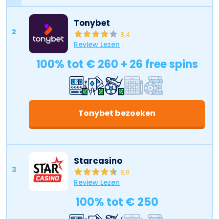
Tonybet
2
8,4
Review Lezen
100% tot € 260 + 26 free spins
Tonybet bezoeken
Starcasino
3
8,9
Review Lezen
100% tot € 250