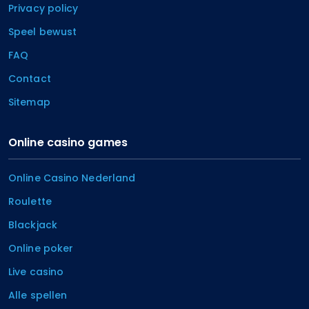
Privacy policy
Speel bewust
FAQ
Contact
Sitemap
Online casino games
Online Casino Nederland
Roulette
Blackjack
Online poker
Live casino
Alle spellen