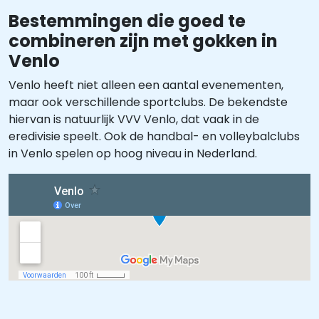
Bestemmingen die goed te
combineren zijn met gokken in
Venlo
Venlo heeft niet alleen een aantal evenementen,
maar ook verschillende sportclubs. De bekendste
hiervan is natuurlijk VVV Venlo, dat vaak in de
eredivisie speelt. Ook de handbal- en volleybalclubs
in Venlo spelen op hoog niveau in Nederland.