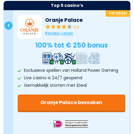
Top 5 casino’s
TIP 2026!
Oranje Palace
1
8,8
Review Lezen
100% tot € 250 bonus
Exclusieve spellen van Holland Power Gaming
Live casino is 24/7 geopend
Gemakkelijk storten met iDeal
Oranje Palace bezoeken