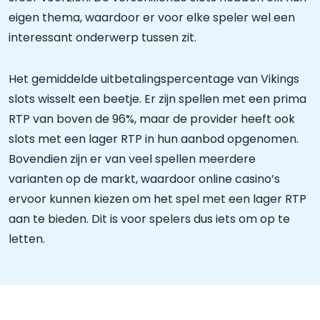
eigen thema, waardoor er voor elke speler wel een
interessant onderwerp tussen zit.
Het gemiddelde uitbetalingspercentage van Vikings
slots wisselt een beetje. Er zijn spellen met een prima
RTP van boven de 96%, maar de provider heeft ook
slots met een lager RTP in hun aanbod opgenomen.
Bovendien zijn er van veel spellen meerdere
varianten op de markt, waardoor online casino’s
ervoor kunnen kiezen om het spel met een lager RTP
aan te bieden. Dit is voor spelers dus iets om op te
letten.