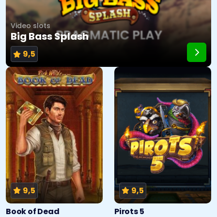
Video slots
Big Bass Splash
9,5
9,5
9,5
Book of Dead
Pirots 5