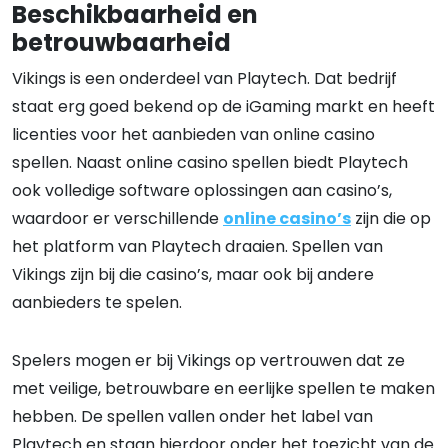
Beschikbaarheid en
betrouwbaarheid
Vikings is een onderdeel van Playtech. Dat bedrijf
staat erg goed bekend op de iGaming markt en heeft
licenties voor het aanbieden van online casino
spellen. Naast online casino spellen biedt Playtech
ook volledige software oplossingen aan casino’s,
waardoor er verschillende
online casino’s
zijn die op
het platform van Playtech draaien. Spellen van
Vikings zijn bij die casino’s, maar ook bij andere
aanbieders te spelen.
Spelers mogen er bij Vikings op vertrouwen dat ze
met veilige, betrouwbare en eerlijke spellen te maken
hebben. De spellen vallen onder het label van
Playtech en staan hierdoor onder het toezicht van de