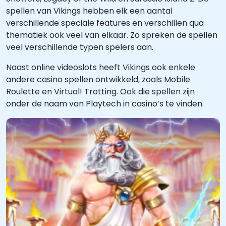
spellen van Vikings hebben elk een aantal
verschillende speciale features en verschillen qua
thematiek ook veel van elkaar. Zo spreken de spellen
veel verschillende typen spelers aan.
Naast online videoslots heeft Vikings ook enkele
andere casino spellen ontwikkeld, zoals Mobile
Roulette en Virtual! Trotting. Ook die spellen zijn
onder de naam van Playtech in casino’s te vinden.