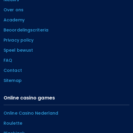
Over ons
Academy
Beoordelingscriteria
Privacy policy
Speel bewust
FAQ
Contact
Sitemap
Online casino games
Online Casino Nederland
Roulette