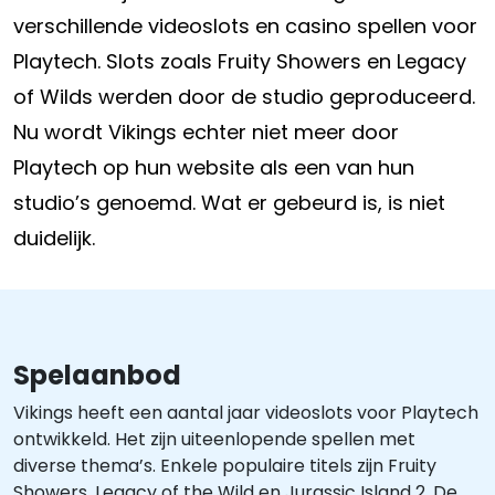
verschillende videoslots en casino spellen voor
Playtech. Slots zoals Fruity Showers en Legacy
of Wilds werden door de studio geproduceerd.
Nu wordt Vikings echter niet meer door
Playtech op hun website als een van hun
studio’s genoemd. Wat er gebeurd is, is niet
duidelijk.
Spelaanbod
Vikings heeft een aantal jaar videoslots voor Playtech
ontwikkeld. Het zijn uiteenlopende spellen met
diverse thema’s. Enkele populaire titels zijn Fruity
Showers, Legacy of the Wild en Jurassic Island 2. De