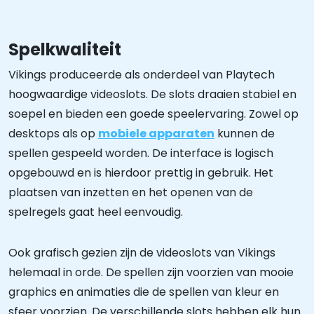
Spelkwaliteit
Vikings produceerde als onderdeel van Playtech
hoogwaardige videoslots. De slots draaien stabiel en
soepel en bieden een goede speelervaring. Zowel op
desktops als op
mobiele apparaten
kunnen de
spellen gespeeld worden. De interface is logisch
opgebouwd en is hierdoor prettig in gebruik. Het
plaatsen van inzetten en het openen van de
spelregels gaat heel eenvoudig.
Ook grafisch gezien zijn de videoslots van Vikings
helemaal in orde. De spellen zijn voorzien van mooie
graphics en animaties die de spellen van kleur en
sfeer voorzien. De verschillende slots hebben elk hun