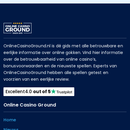
OnlineCasinoGround.nl is dé gids met alle betrouwbare en
eerlijke informatie over online gokken. Vind hier informatie
over de betrouwbaarheid van online casino’s,
bonusvoorwaarden en de nieuwste spellen. Experts van
OnlineCasinoGround hebben alle spellen getest en
voorzien van een eerlijke review.
Excellent
4.0
out of 5
Online Casino Ground
Home
Nieuws