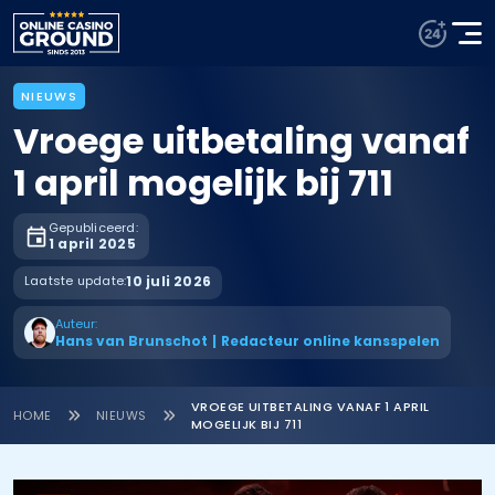
NIEUWS
Vroege uitbetaling vanaf
1 april mogelijk bij 711
Gepubliceerd:
1 april 2025
Laatste update:
10 juli 2026
Auteur:
Hans van Brunschot
|
Redacteur online kansspelen
VROEGE UITBETALING VANAF 1 APRIL
HOME
NIEUWS
MOGELIJK BIJ 711