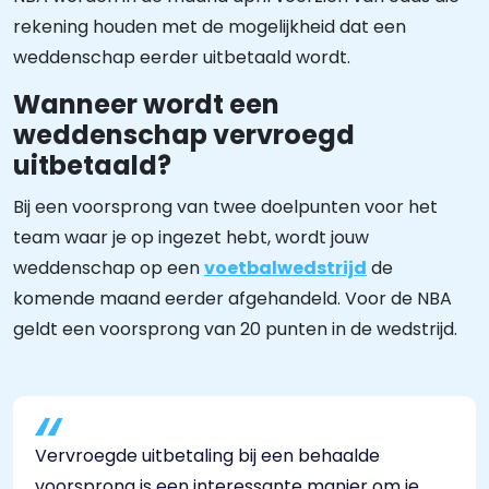
rekening houden met de mogelijkheid dat een
weddenschap eerder uitbetaald wordt.
Wanneer wordt een
weddenschap vervroegd
uitbetaald?
Bij een voorsprong van twee doelpunten voor het
team waar je op ingezet hebt, wordt jouw
weddenschap op een
voetbalwedstrijd
de
komende maand eerder afgehandeld. Voor de NBA
geldt een voorsprong van 20 punten in de wedstrijd.
Vervroegde uitbetaling bij een behaalde
voorsprong is een interessante manier om je