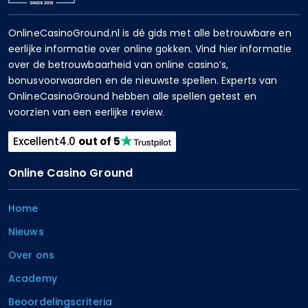
OnlineCasinoGround.nl is dé gids met alle betrouwbare en
eerlijke informatie over online gokken. Vind hier informatie
over de betrouwbaarheid van online casino’s,
bonusvoorwaarden en de nieuwste spellen. Experts van
OnlineCasinoGround hebben alle spellen getest en
voorzien van een eerlijke review.
Excellent
4.0
out of 5
Online Casino Ground
Home
Nieuws
Over ons
Academy
Beoordelingscriteria