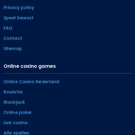
Privacy policy
Speel bewust
FAQ
Contact
Sitemap
Online casino games
Online Casino Nederland
Roulette
Blackjack
Online poker
Live casino
Alle spellen