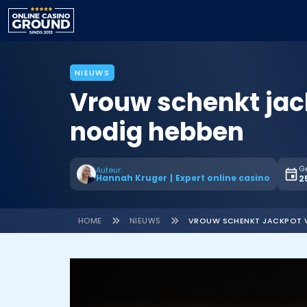
NIEUWS
Vrouw schenkt jac
nodig hebben
G
Auteur:
Hannah Kruger
|
Expert online casino
2
HOME
NIEUWS
VROUW SCHENKT JACKPOT VA