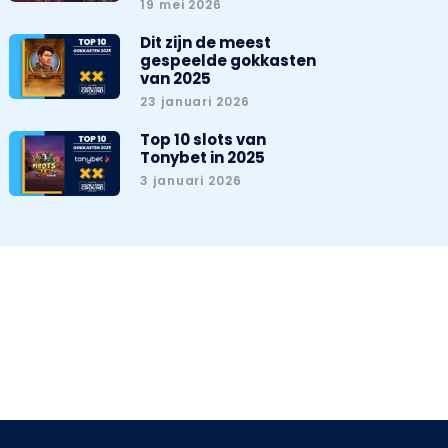
19 mei 2026
Dit zijn de meest
gespeelde gokkasten
van 2025
23 januari 2026
Top 10 slots van
Tonybet in 2025
3 januari 2026