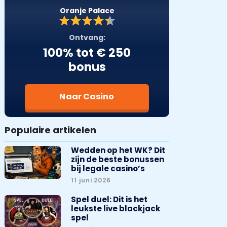
Oranje Palace
Ontvang:
100% tot € 250
bonus
Naar Casino
Populaire artikelen
Wedden op het WK? Dit
zijn de beste bonussen
bij legale casino’s
11 juni 2026
Spel duel: Dit is het
leukste live blackjack
spel