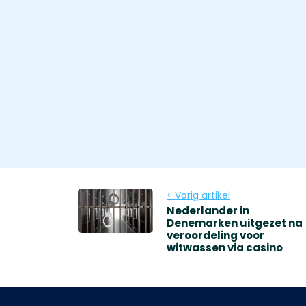
< Vorig artikel
Nederlander in
Denemarken uitgezet na
veroordeling voor
witwassen via casino