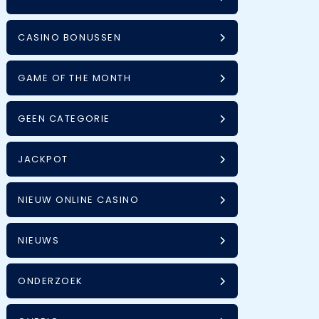
CASINO BONUSSEN
GAME OF THE MONTH
GEEN CATEGORIE
JACKPOT
NIEUW ONLINE CASINO
NIEUWS
ONDERZOEK