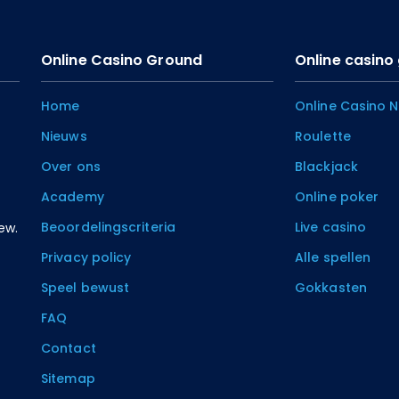
Online Casino Ground
Online casin
Home
Online Casino 
Nieuws
Roulette
Over ons
Blackjack
Academy
Online poker
Beoordelingscriteria
Live casino
ew.
Privacy policy
Alle spellen
Speel bewust
Gokkasten
FAQ
Contact
Sitemap