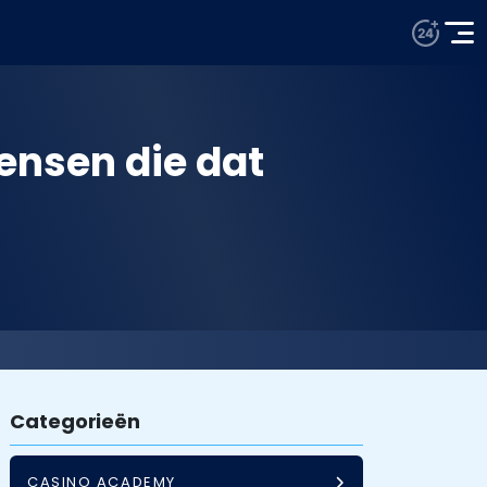
ensen die dat
Categorieën
CASINO ACADEMY