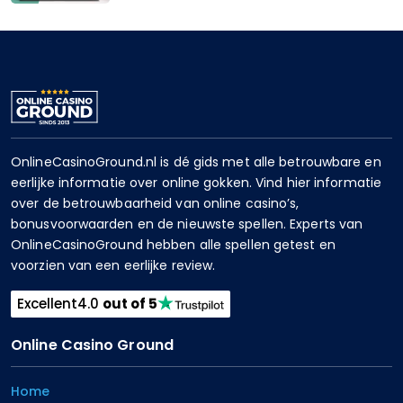
OnlineCasinoGround.nl is dé gids met alle betrouwbare en
eerlijke informatie over online gokken. Vind hier informatie
over de betrouwbaarheid van online casino’s,
bonusvoorwaarden en de nieuwste spellen. Experts van
OnlineCasinoGround hebben alle spellen getest en
voorzien van een eerlijke review.
Excellent
4.0
out of 5
Online Casino Ground
Home