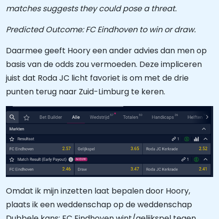
matches suggests they could pose a threat.
Predicted Outcome: FC Eindhoven to win or draw.
Daarmee geeft Hoory een ander advies dan men op
basis van de odds zou vermoeden. Deze impliceren
juist dat Roda JC licht favoriet is om met de drie
punten terug naar Zuid-Limburg te keren.
Omdat ik mijn inzetten laat bepalen door Hoory,
plaats ik een weddenschap op de weddenschap
Dubbele kans: FC Eindhoven wint/gelijkspel tegen