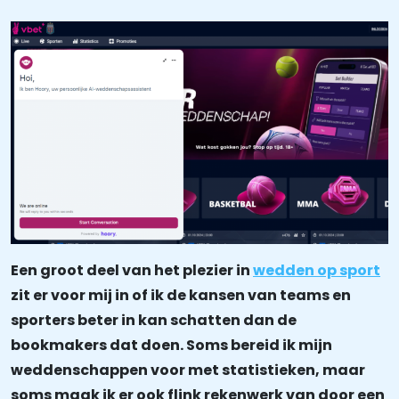
Een groot deel van het plezier in
wedden op sport
zit er voor mij in of ik de kansen van teams en
sporters beter in kan schatten dan de
bookmakers dat doen. Soms bereid ik mijn
weddenschappen voor met statistieken, maar
soms maak ik er ook flink rekenwerk van door een