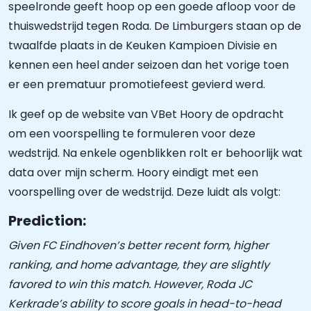
speelronde geeft hoop op een goede afloop voor de
thuiswedstrijd tegen Roda. De Limburgers staan op de
twaalfde plaats in de Keuken Kampioen Divisie en
kennen een heel ander seizoen dan het vorige toen
er een prematuur promotiefeest gevierd werd.
Ik geef op de website van VBet Hoory de opdracht
om een voorspelling te formuleren voor deze
wedstrijd. Na enkele ogenblikken rolt er behoorlijk wat
data over mijn scherm. Hoory eindigt met een
voorspelling over de wedstrijd. Deze luidt als volgt:
Prediction:
Given FC Eindhoven’s better recent form, higher
ranking, and home advantage, they are slightly
favored to win this match. However, Roda JC
Kerkrade’s ability to score goals in head-to-head