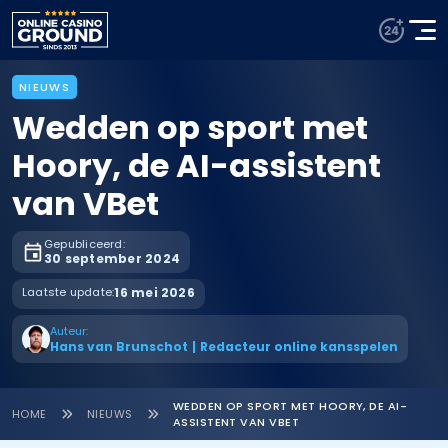
NIEUWS
Wedden op sport met
Hoory, de AI-assistent
van VBet
Gepubliceerd:
30 september 2024
Laatste update:
16 mei 2026
Auteur:
Hans van Brunschot
|
Redacteur online kansspelen
WEDDEN OP SPORT MET HOORY, DE AI-
HOME
NIEUWS
ASSISTENT VAN VBET