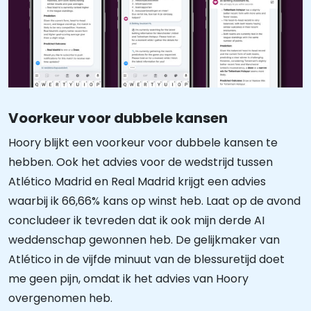
Voorkeur voor dubbele kansen
Hoory blijkt een voorkeur voor dubbele kansen te
hebben. Ook het advies voor de wedstrijd tussen
Atlético Madrid en Real Madrid krijgt een advies
waarbij ik 66,66% kans op winst heb. Laat op de avond
concludeer ik tevreden dat ik ook mijn derde AI
weddenschap gewonnen heb. De gelijkmaker van
Atlético in de vijfde minuut van de blessuretijd doet
me geen pijn, omdat ik het advies van Hoory
overgenomen heb.