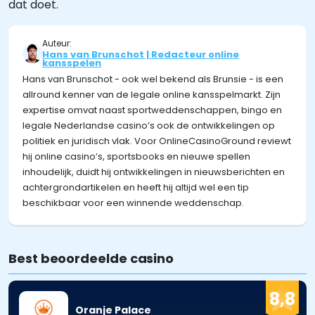
dat doet.
Auteur:
Hans van Brunschot | Redacteur online
kansspelen
Hans van Brunschot - ook wel bekend als Brunsie - is een
allround kenner van de legale online kansspelmarkt. Zijn
expertise omvat naast sportweddenschappen, bingo en
legale Nederlandse casino’s ook de ontwikkelingen op
politiek en juridisch vlak. Voor OnlineCasinoGround reviewt
hij online casino’s, sportsbooks en nieuwe spellen
inhoudelijk, duidt hij ontwikkelingen in nieuwsberichten en
achtergrondartikelen en heeft hij altijd wel een tip
beschikbaar voor een winnende weddenschap.
Best beoordeelde casino
8,8
Oranje Palace