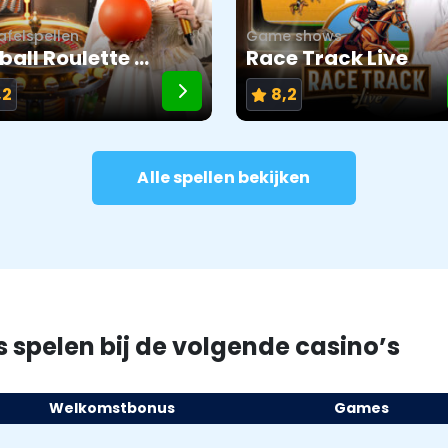
tafelspellen
Game shows
Fireball Roulette Live
Race Track Live
,2
8,2
Alle spellen bekijken
 spelen bij de volgende casino’s
Welkomstbonus
Games