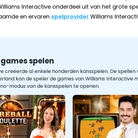
iams Interactive onderdeel uit van het grote spe
faamde en ervaren
spelprovider
Williams Interacti
e games spelen
ive creëerde al enkele honderden kansspelen. De spellen
derland kan de speler de games van Williams Interactive
demo-modus van de kansspelen te openen.