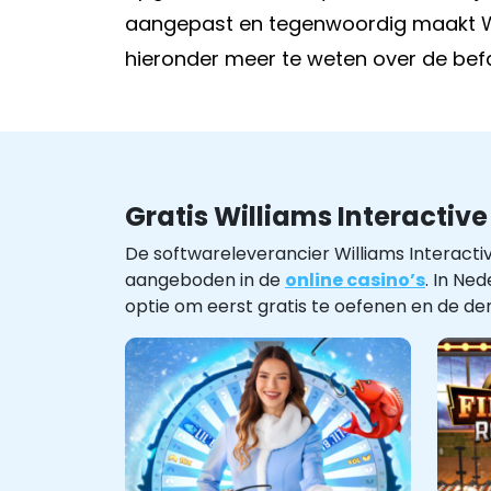
aangepast en tegenwoordig maakt Will
hieronder meer te weten over de be
Gratis Williams Interactiv
De softwareleverancier Williams Interact
aangeboden in de
online casino’s
. In Ne
optie om eerst gratis te oefenen en de 