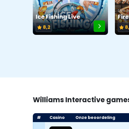
Game shows
Live 
Ice Fishing Live
8,2
8
Williams Interactive games
#
Casino
Onze beoordeling