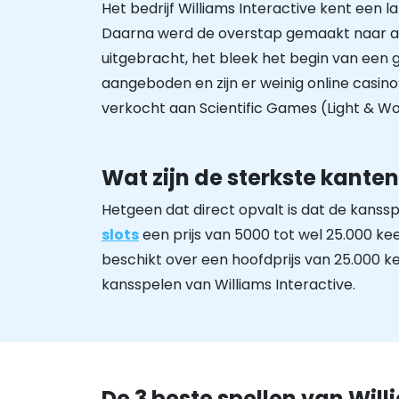
Het bedrijf Williams Interactive kent een la
Daarna werd de overstap gemaakt naar arc
uitgebracht, het bleek het begin van een 
aangeboden en zijn er weinig online casin
verkocht aan Scientific Games (Light & Won
Wat zijn de sterkste kanten
Hetgeen dat direct opvalt is dat de kanss
slots
een prijs van 5000 tot wel 25.000 k
beschikt over een hoofdprijs van 25.000 k
kansspelen van Williams Interactive.
De 3 beste spellen van Will