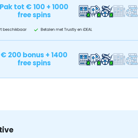
Pak tot € 100 + 1000
free spins
t beschikbaar
Betalen met Trustly en iDEAL
€ 200 bonus + 1400
free spins
tive