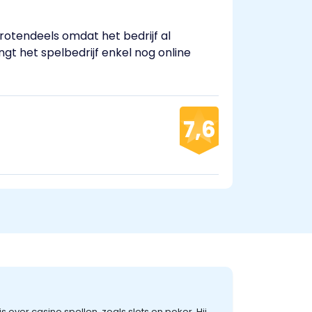
rotendeels omdat het bedrijf al
gt het spelbedrijf enkel nog online
7,6
over casino spellen, zoals slots en poker. Hij