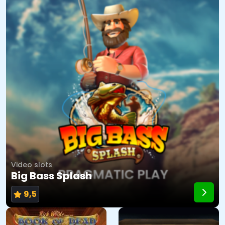
Video slots
Big Bass Splash
9,5