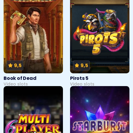
9,5
9,5
Book of Dead
Pirots 5
Video slots
Video slots