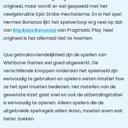
origineel, maar wordt er wel gespeeld met het
veelgebruikte Epic Strike mechanisme. En in het spel
Hermes Bonanza lijkt het spelverloop erg veel op dat
van
Big Bass Bonanza
van Pragmatic Play. Heel
origineel is het allemaal niet te noemen.
Qua gebruiksvriendelijkheid zijn de spellen van
Wishbone Games wel goed uitgewerkt. De
verschillende knoppen onderaan het speelveld zijn
eenvoudig te gebruiken en spelers weten intuïtief hoe
ze het spel moeten bedienen. Het instellen van de
gewenste inzet gaat snel en ook de uitbetalingstabel
is eenvoudig te openen. Alleen spelers die de
uitgebreide spelregels willen lezen, moeten even wat
beter zoeken.