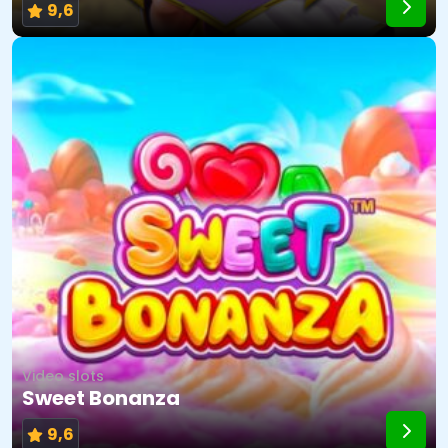
9,6
Video slots
Sweet Bonanza
9,6