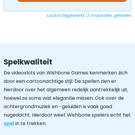
Laatst bijgewerkt: 2 maanden geleden
Spelkwaliteit
De videoslots van Wishbone Games kenmerken zich
door een cartoonachtige stijl. De spellen zien er
hierdoor over het algemeen redelijk aantrekkelijk uit,
hoewel ze soms wat elegantie missen. Ook over de
achtergrondmuziek en -geluiden is vaak goed
nagedacht. Hierdoor weet Wishbone spelers echt het
spel
in te trekken.