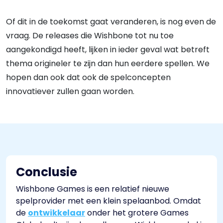
Of dit in de toekomst gaat veranderen, is nog even de
vraag. De releases die Wishbone tot nu toe
aangekondigd heeft, lijken in ieder geval wat betreft
thema origineler te zijn dan hun eerdere spellen. We
hopen dan ook dat ook de spelconcepten
innovatiever zullen gaan worden.
Conclusie
Wishbone Games is een relatief nieuwe
spelprovider met een klein spelaanbod. Omdat
de
ontwikkelaar
onder het grotere Games