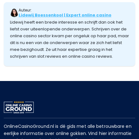
Auteur:
Lidewij Boessenkool | Expert online casino
Lidewij heeft een brede interesse en schrijft dan ook het
liefst over uiteenlopende onderwerpen. Schrijven over de
online casino sector kwam per ongeluk op haar pad, maar
dit is nu een van de onderwerpen waar ze zich het liefst
mee bezighoudt. Ze uit haar expertise graag in het
schrijven van slot reviews en online casino reviews.
OnlineCasinoGround.nl is dé gids met alle betrouwbare en
eerlijke informatie over online gokken. Vind hier informatie