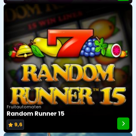
Fruitautomaten
Random Runner 15
9,6