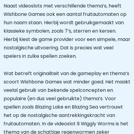
Naast videoslots met verschillende thema’s, heeft
Wishbone Games ook een aantal fruitautomaten op
hun naam staan. Hierbij wordt gebruikgemaakt van
klassieke symbolen, zoals 7’s, sterren en kersen.
Hierbij kiest de game provider voor een simpele, maar
nostalgische uitvoering. Dat is precies wat veel
spelers in zulke spellen zoeken.
Wat betreft originaliteit van de gameplay en thema’s
scoort Wishbone Games wat minder goed. Het maakt
veelal gebruik van bekende spelconcepten en
populaire (en dus veel gebruikte) thema’s. Voor
spellen zoals Blazing Lake en Blazing Sea vertrouwt
het op de nostalgische aantrekkingskracht van
fruitautomaten. In de videoslot 9 Wiggly Worms is het
thema van de schattige regenwormen zeker