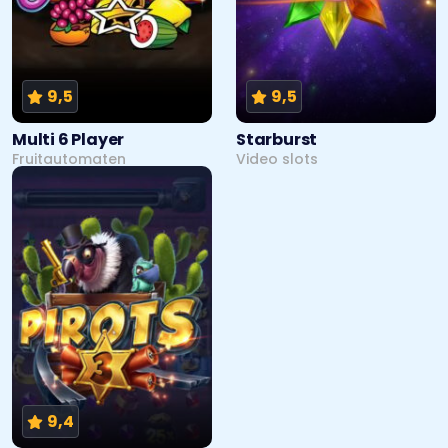
9,5
9,5
Multi 6 Player
Starburst
Fruitautomaten
Video slots
9,4