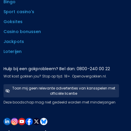
Bingo
Sport casino's
Goksites
Casino bonussen
Jackpots
Loterijen
Hulp bij een gokprobleem? Bel dan: 0800-240 00 22
Wat kost gokken jou? Stop op tijd. 18+. Openovergokken.nl.
Toon mij geen relevante advertenties van kansspelen met
officiële licentie
Deze boodschap mag niet gedeeld worden met minderjarigen