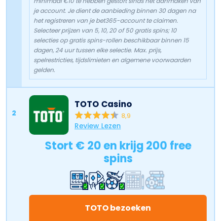
minimaal €10 te hebben gestort sinds het aanmaken van
je account. Je dient de aanbieding binnen 30 dagen na
het registreren van je bet365-account te claimen.
Selecteer prijzen van 5, 10, 20 of 50 gratis spins; 10
selecties op gratis spins-rollen beschikbaar binnen 15
dagen, 24 uur tussen elke selectie. Max. prijs,
spelrestricties, tijdslimieten en algemene voorwaarden
gelden.
TOTO Casino
2
8,9
Review Lezen
Stort € 20 en krijg 200 free
spins
TOTO bezoeken