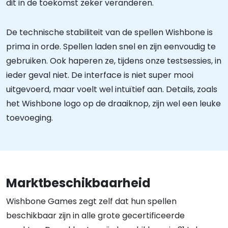
dit in de toekomst zeker veranderen.
De technische stabiliteit van de spellen Wishbone is
prima in orde. Spellen laden snel en zijn eenvoudig te
gebruiken. Ook haperen ze, tijdens onze testsessies, in
ieder geval niet. De interface is niet super mooi
uitgevoerd, maar voelt wel intuïtief aan. Details, zoals
het Wishbone logo op de draaiknop, zijn wel een leuke
toevoeging.
Marktbeschikbaarheid
Wishbone Games zegt zelf dat hun spellen
beschikbaar zijn in alle grote gecertificeerde