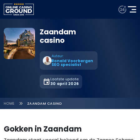
Zaandam
casino
Auteur:
Ronald Voorbergen
SEO specialist
Laatste update:
30 april 2026
HOME
ZAANDAM CASINO
Gokken in Zaandam