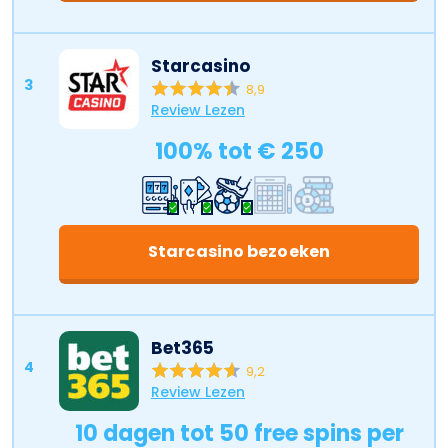
Starcasino
3
8,9
Review Lezen
100% tot € 250
Starcasino bezoeken
Bet365
4
9,2
Review Lezen
10 dagen tot 50 free spins per