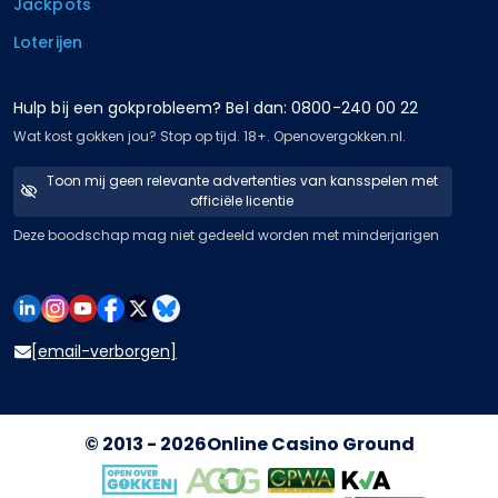
Jackpots
Loterijen
Hulp bij een gokprobleem? Bel dan: 0800-240 00 22
Wat kost gokken jou? Stop op tijd. 18+. Openovergokken.nl.
Toon mij geen relevante advertenties van kansspelen met
officiële licentie
Deze boodschap mag niet gedeeld worden met minderjarigen
[email-verborgen]
© 2013 - 2026
Online Casino Ground