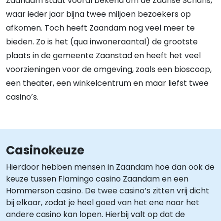
Zaandam staat vooral bekend om de Zaanse Schans,
waar ieder jaar bijna twee miljoen bezoekers op
afkomen. Toch heeft Zaandam nog veel meer te
bieden. Zo is het (qua inwoneraantal) de grootste
plaats in de gemeente Zaanstad en heeft het veel
voorzieningen voor de omgeving, zoals een bioscoop,
een theater, een winkelcentrum en maar liefst twee
casino’s.
Casinokeuze
Hierdoor hebben mensen in Zaandam hoe dan ook de
keuze tussen Flamingo casino Zaandam en een
Hommerson casino. De twee casino’s zitten vrij dicht
bij elkaar, zodat je heel goed van het ene naar het
andere casino kan lopen. Hierbij valt op dat de