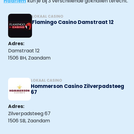
Haarlem
kun je bij 3 verschillende gokhallen terecht.
LOKAAL CASINO
Flamingo Casino Damstraat 12
Adres:
Damstraat 12
1506 BH, Zaandam
LOKAAL CASINO
Hommerson Casino Zilverpadsteeg
67
Adres:
Zilverpadsteeg 67
1506 SB, Zaandam