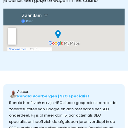
je besluit een gokje te wagen in het casino.
Auteur:
Ronald Voorbergen | SEO specialist
Ronald heeft zich na zijn HBO studie gespecialiseerd in de
zoekresultaten van Google en dan met name het SEO
onderdeel. Hij is al meer dan 15 jaar actief als SEO
specialist en heeft zich de afgelopen jaren verdiept in de
SEO wereld van de online casino industrie. Ronald houdt