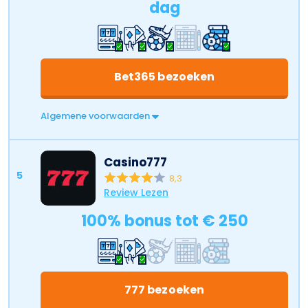
dag
Bet365 bezoeken
Algemene voorwaarden
Casino777
5
8,3
Review Lezen
100% bonus tot € 250
777 bezoeken