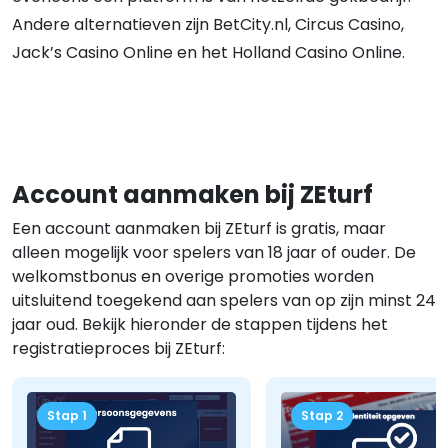
Andere alternatieven zijn BetCity.nl, Circus Casino,
Jack’s Casino Online en het Holland Casino Online.
Account aanmaken bij ZEturf
Een account aanmaken bij ZEturf is gratis, maar
alleen mogelijk voor spelers van 18 jaar of ouder. De
welkomstbonus en overige promoties worden
uitsluitend toegekend aan spelers van op zijn minst 24
jaar oud. Bekijk hieronder de stappen tijdens het
registratieproces bij ZEturf:
Stap 1
Stap 2