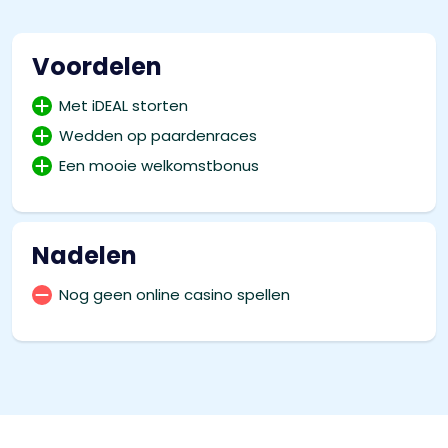
Voordelen
Met iDEAL storten
Wedden op paardenraces
Een mooie welkomstbonus
Nadelen
Nog geen online casino spellen