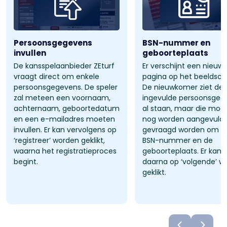
Persoonsgegevens
BSN-nummer en
invullen
geboorteplaats
De kansspelaanbieder ZEturf
Er verschijnt een nieuw
vraagt direct om enkele
pagina op het beeldsc
persoonsgegevens. De speler
De nieuwkomer ziet de
zal meteen een voornaam,
ingevulde persoonsgeg
achternaam, geboortedatum
al staan, maar die moe
en een e-mailadres moeten
nog worden aangevuld. E
invullen. Er kan vervolgens op
gevraagd worden om e
‘registreer’ worden geklikt,
BSN-nummer en de
waarna het registratieproces
geboorteplaats. Er kan
begint.
daarna op ‘volgende’ w
geklikt.