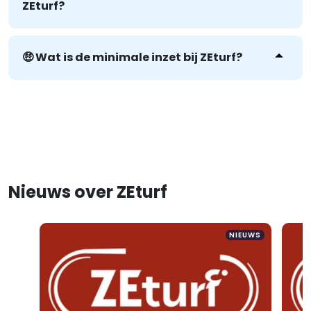
ZEturf?
Paysafecard. Het is mogelijk dat er in de
nabije toekomst nog andere betaalsystemen
Ja, de speler kan bij ZEturf profiteren van een
aan het aanbod worden toegevoegd.
welkomstbonus. Het eerste stortingsbedrag
🤑 Wat is de minimale inzet bij ZEturf?
zal ZEturf verdubbelen tot maximaal 20,00
Er kan bij ZEturf worden ingezet op
euro. Let op, de stortingsbonus is alleen
paardenraces van over de hele wereld. De
beschikbaar voor spelers van 24 jaar of
minimale inzet voor een weddenschap kan
ouder.
per race verschillen. Normaliter bedraagt de
minimale inzet 0,03 euro per weddenschap bij
ZEturf.
Nieuws over ZEturf
NIEUWS