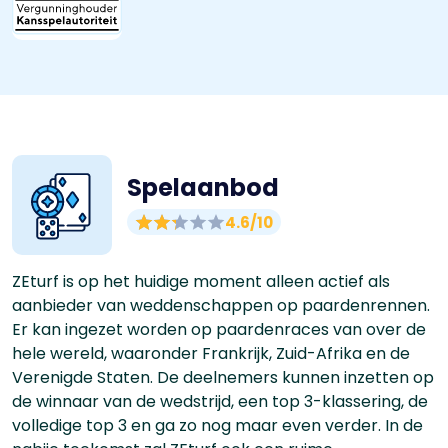
Spelaanbod
4.6/10
ZEturf is op het huidige moment alleen actief als
aanbieder van weddenschappen op paardenrennen.
Er kan ingezet worden op paardenraces van over de
hele wereld, waaronder Frankrijk, Zuid-Afrika en de
Verenigde Staten. De deelnemers kunnen inzetten op
de winnaar van de wedstrijd, een top 3-klassering, de
volledige top 3 en ga zo nog maar even verder. In de