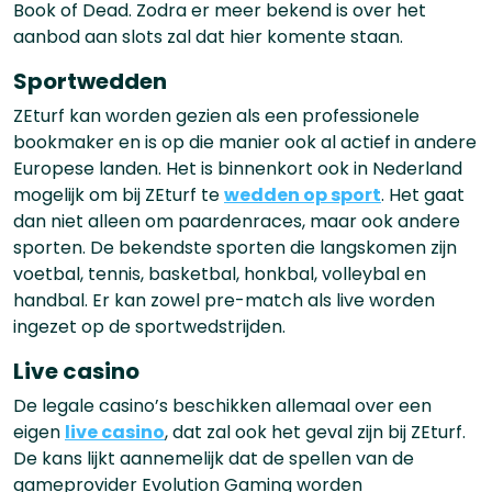
Book of Dead. Zodra er meer bekend is over het
aanbod aan slots zal dat hier komente staan.
Sportwedden
ZEturf kan worden gezien als een professionele
bookmaker en is op die manier ook al actief in andere
Europese landen. Het is binnenkort ook in Nederland
mogelijk om bij ZEturf te
wedden op sport
. Het gaat
dan niet alleen om paardenraces, maar ook andere
sporten. De bekendste sporten die langskomen zijn
voetbal, tennis, basketbal, honkbal, volleybal en
handbal. Er kan zowel pre-match als live worden
ingezet op de sportwedstrijden.
Live casino
De legale casino’s beschikken allemaal over een
eigen
live casino
, dat zal ook het geval zijn bij ZEturf.
De kans lijkt aannemelijk dat de spellen van de
gameprovider Evolution Gaming worden