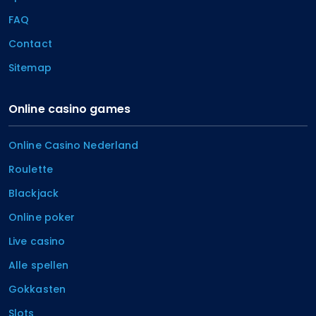
FAQ
Contact
Sitemap
Online casino games
Online Casino Nederland
Roulette
Blackjack
Online poker
Live casino
Alle spellen
Gokkasten
Slots