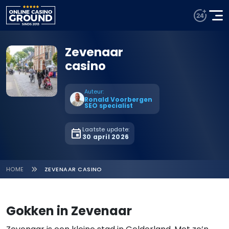
Zevenaar
casino
Auteur:
Ronald Voorbergen
SEO specialist
Laatste update:
30 april 2026
HOME
ZEVENAAR CASINO
Gokken in Zevenaar