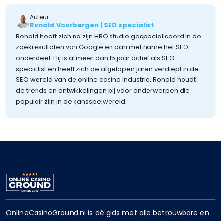
Auteur:
Ronald Voorbergen | SEO specialist
Ronald heeft zich na zijn HBO studie gespecialiseerd in de
zoekresultaten van Google en dan met name het SEO
onderdeel. Hij is al meer dan 15 jaar actief als SEO
specialist en heeft zich de afgelopen jaren verdiept in de
SEO wereld van de online casino industrie. Ronald houdt
de trends en ontwikkelingen bij voor onderwerpen die
populair zijn in de kansspelwereld.
OnlineCasinoGround.nl is dé gids met alle betrouwbare en