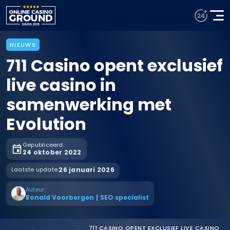
NIEUWS
711 Casino opent exclusief
live casino in
samenwerking met
Evolution
Gepubliceerd:
24 oktober 2022
Laatste update:
26 januari 2026
Auteur:
Ronald Voorbergen
|
SEO specialist
711 CASINO OPENT EXCLUSIEF LIVE CASINO