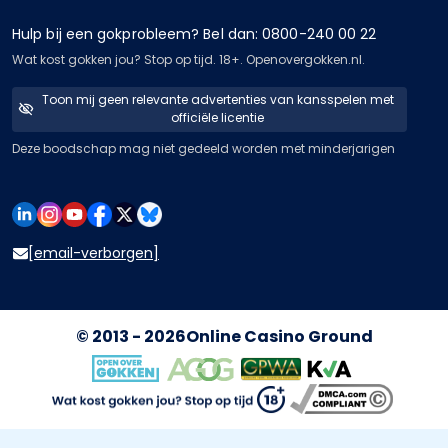
Hulp bij een gokprobleem? Bel dan: 0800-240 00 22
Wat kost gokken jou? Stop op tijd. 18+. Openovergokken.nl.
Toon mij geen relevante advertenties van kansspelen met
officiële licentie
Deze boodschap mag niet gedeeld worden met minderjarigen
[email-verborgen]
© 2013 - 2026
Online Casino Ground