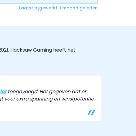
Laatst bijgewerkt: 1 maand geleden
2021. Hacksaw Gaming heeft het
lot
toegevoegd. Het gegeven dat er
gt voor extra spanning en winstpotentie