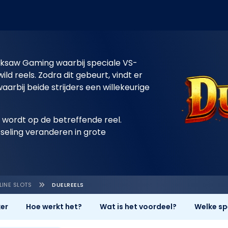
ksaw Gaming
waarbij speciale VS-
ld reels. Zodra dit gebeurt, vindt er
arbij beide strijders een willekeurige
f wordt op de betreffende reel.
eling veranderen in grote
INE SLOTS
DUELREELS
er
Hoe werkt het?
Wat is het voordeel?
Welke sp