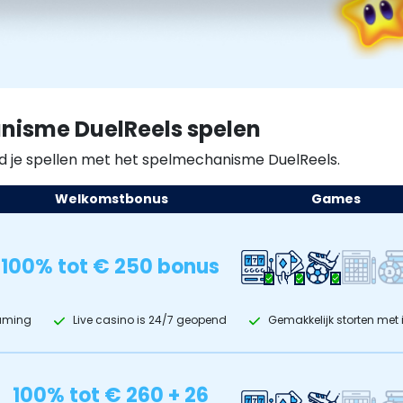
nisme DuelReels spelen
d je spellen met het spelmechanisme DuelReels.
Welkomstbonus
Games
100% tot € 250 bonus
Gaming
Live casino is 24/7 geopend
Gemakkelijk storten met 
100% tot € 260 + 26