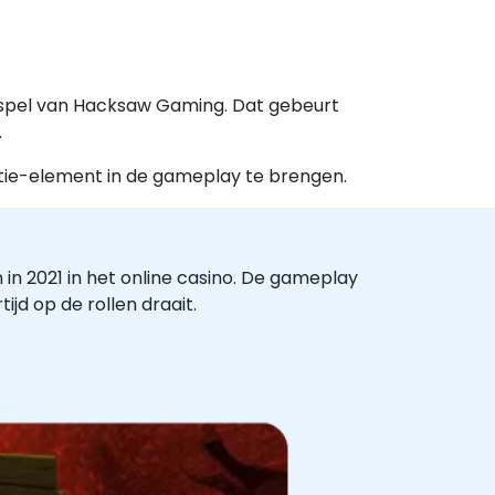
n spel van Hacksaw Gaming. Dat gebeurt
.
ie-element in de gameplay te brengen.
n 2021 in het online casino. De gameplay
ijd op de rollen draait.