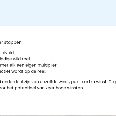
er stappen:
elveld.
edige wild reel.
et elk een eigen multiplier.
ctief wordt op de reel.
nderdeel zijn van dezelfde winst, pak je extra winst. De g
voor het potentieel van zeer hoge winsten.