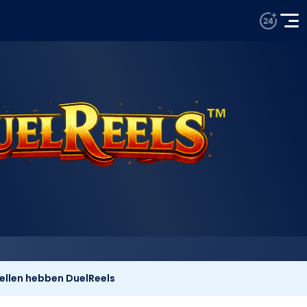
ellen hebben DuelReels