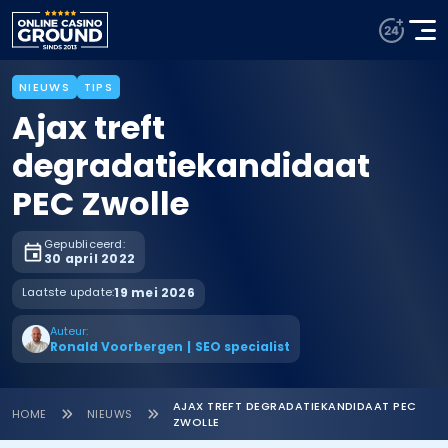
NIEUWS
TIPS
Ajax treft
degradatiekandidaat
PEC Zwolle
Gepubliceerd:
30 april 2022
Laatste update:
19 mei 2026
Auteur:
Ronald Voorbergen
|
SEO specialist
AJAX TREFT DEGRADATIEKANDIDAAT PEC
HOME
NIEUWS
ZWOLLE