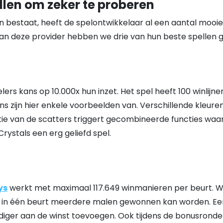
ellen om zeker te proberen
en bestaat, heeft de spelontwikkelaar al een aantal moo
van deze provider hebben we drie van hun beste spellen 
lers kans op 10.000x hun inzet. Het spel heeft 100 winlijn
ins zijn hier enkele voorbeelden van. Verschillende kleur
ie van de scatters triggert gecombineerde functies waar
ystals een erg geliefd spel.
ys
werkt met maximaal 117.649 winmanieren per beurt. W
r in één beurt meerdere malen gewonnen kan worden. Een 
er aan de winst toevoegen. Ook tijdens de bonusronde met