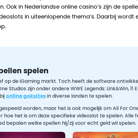
n. Ook in Nederlandse online casino’s zijn de spelle
eoslots in uiteenlopende thema’s. Daarbij wordt 
op.
spellen spelen
tief op de iGaming markt. Toch heeft de software ontwikkel
r One Studios zijn onder andere WWE Legends: Link&Win, 1
bij
online goksites
in diverse landen te spelen.
gespeeld worden, maar het is ook mogelijk om All For One S
 hoe het is om deze specifieke videoslot te spelen. Alle 
ed bepalen welke spellen hij/zij voor echt geld wil spelen.