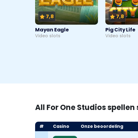
7,8
7,8
Mayan Eagle
Pig City Life
Video slots
Video slots
All For One Studios spellen
#
Casino
Onze beoordeling