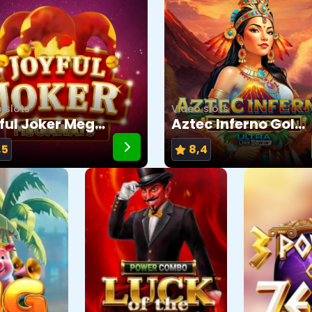
 slots
Video slots
Joyful Joker Megaways
Aztec Inferno Gold Eruption
,5
8,4