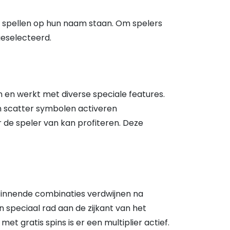
ie spellen op hun naam staan. Om spelers
geselecteerd.
en en werkt met diverse speciale features.
en scatter symbolen activeren
 de speler van kan profiteren. Deze
innende combinaties verdwijnen na
speciaal rad aan de zijkant van het
 gratis spins is er een multiplier actief.