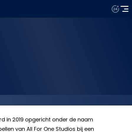
werd in 2019 opgericht onder de naam
llen van All For One Studios bij een