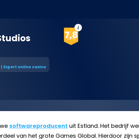
7,8
Studios
|
Expert online casino
euwe
softwareproducent
uit Estland. Het bedrijf 
rdeel van het grote Games Global. Hierdoor zijn spe