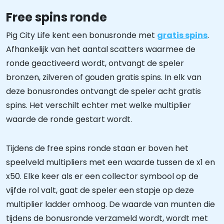
Free spins ronde
Pig City Life kent een bonusronde met
gratis spins
.
Afhankelijk van het aantal scatters waarmee de
ronde geactiveerd wordt, ontvangt de speler
bronzen, zilveren of gouden gratis spins. In elk van
deze bonusrondes ontvangt de speler acht gratis
spins. Het verschilt echter met welke multiplier
waarde de ronde gestart wordt.
Tijdens de free spins ronde staan er boven het
speelveld multipliers met een waarde tussen de x1 en
x50. Elke keer als er een collector symbool op de
vijfde rol valt, gaat de speler een stapje op deze
multiplier ladder omhoog. De waarde van munten die
tijdens de bonusronde verzameld wordt, wordt met