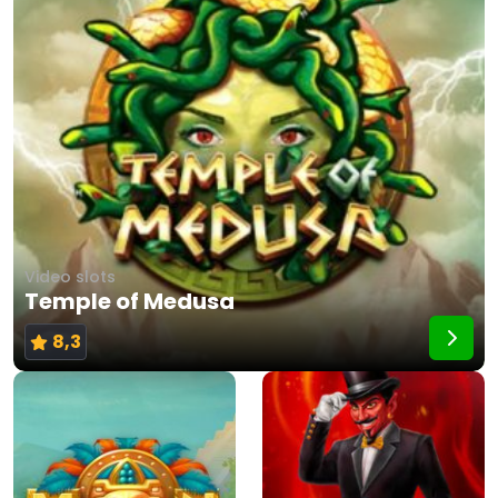
Video slots
Temple of Medusa
8,3