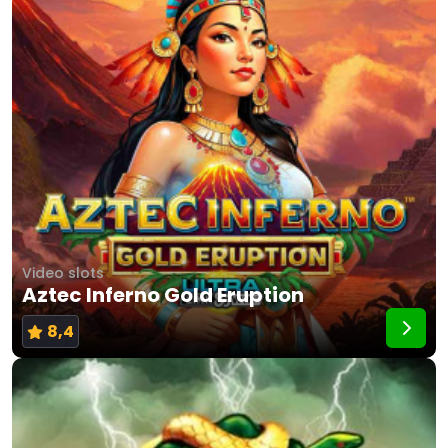
Video slots
Aztec Inferno Gold Eruption
8,4