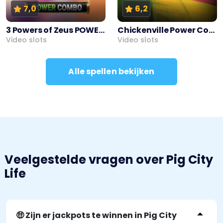
7,0
6,2
3 Powers of Zeus POWER COMBO
Chickenville Power Combo
Video slots
Video slots
Alle spellen bekijken
Veelgestelde vragen over
Pig City
Life
🤑 Zijn er jackpots te winnen in Pig City