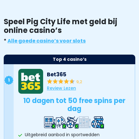
Start gratis spel
Speel
Pig City Life
met geld bij
online casino’s
*
Alle goede casino’s voor slots
Top 4 casino’s
Bet365
1
9,2
Review Lezen
10 dagen tot 50 free spins per
dag
Uitgebreid aanbod in sportwedden