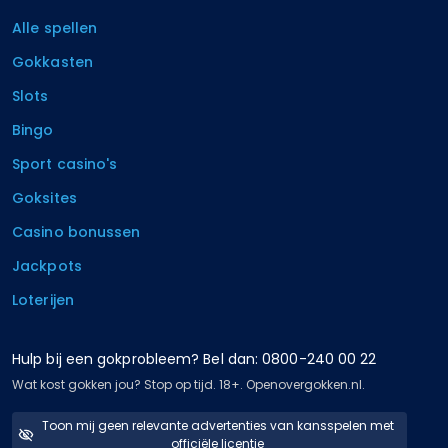
Alle spellen
Gokkasten
Slots
Bingo
Sport casino's
Goksites
Casino bonussen
Jackpots
Loterijen
Hulp bij een gokprobleem? Bel dan: 0800-240 00 22
Wat kost gokken jou? Stop op tijd. 18+. Openovergokken.nl.
Toon mij geen relevante advertenties van kansspelen met
officiële licentie