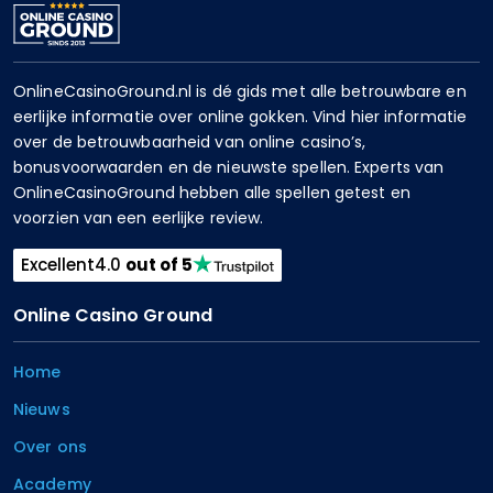
OnlineCasinoGround.nl is dé gids met alle betrouwbare en
eerlijke informatie over online gokken. Vind hier informatie
over de betrouwbaarheid van online casino’s,
bonusvoorwaarden en de nieuwste spellen. Experts van
OnlineCasinoGround hebben alle spellen getest en
voorzien van een eerlijke review.
Excellent
4.0
out of 5
Online Casino Ground
Home
Nieuws
Over ons
Academy