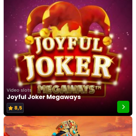
Video slots
Joyful Joker Megaways
8,5