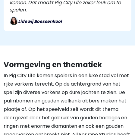
komen. Dat maakt Pig City Life zeker leuk om te
spelen.
Lidewij Boessenkool
Vormgeving en thematiek
In Pig City Life komen spelers in een luxe stad vol met
rijke varkens terecht. Op de achtergrond van het
spel zijn diverse varkens op dure jachten te zien. De
palmbomen en gouden wolkenkrabbers maken het
plaatje af. Op het speelveld zelf wordt dit thema
doorgezet door het gebruik van gouden horloges en
ringen met enorme diamanten en ook een gouden
spaarvarken ontbreekt niet. All For One Studios heeft