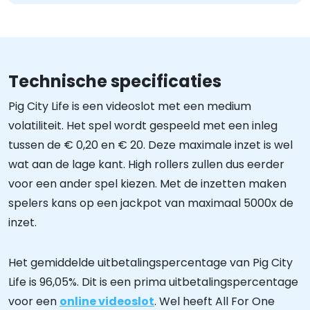
Technische specificaties
Pig City Life is een videoslot met een medium
volatiliteit. Het spel wordt gespeeld met een inleg
tussen de € 0,20 en € 20. Deze maximale inzet is wel
wat aan de lage kant. High rollers zullen dus eerder
voor een ander spel kiezen. Met de inzetten maken
spelers kans op een jackpot van maximaal 5000x de
inzet.
Het gemiddelde uitbetalingspercentage van Pig City
Life is 96,05%. Dit is een prima uitbetalingspercentage
voor een
online videoslot
. Wel heeft All For One