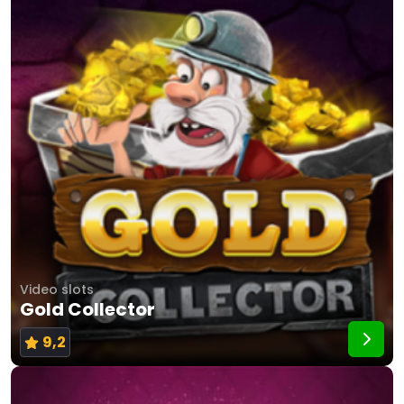
Video slots
Gold Collector
9,2