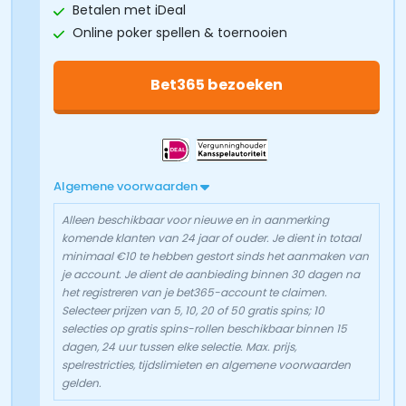
Betalen met iDeal
Online poker spellen & toernooien
Bet365 bezoeken
Algemene voorwaarden
Alleen beschikbaar voor nieuwe en in aanmerking
komende klanten van 24 jaar of ouder. Je dient in totaal
minimaal €10 te hebben gestort sinds het aanmaken van
je account. Je dient de aanbieding binnen 30 dagen na
het registreren van je bet365-account te claimen.
Selecteer prijzen van 5, 10, 20 of 50 gratis spins; 10
selecties op gratis spins-rollen beschikbaar binnen 15
dagen, 24 uur tussen elke selectie. Max. prijs,
spelrestricties, tijdslimieten en algemene voorwaarden
gelden.