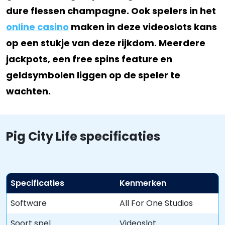
dure flessen champagne. Ook spelers in het
online casino
maken in deze videoslots kans
op een stukje van deze rijkdom. Meerdere
jackpots, een free spins feature en
geldsymbolen liggen op de speler te
wachten.
Pig City Life
specificaties
Specificaties
Kenmerken
Software
All For One Studios
Soort spel
Videoslot