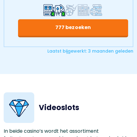
777 bezoeken
Laatst bijgewerkt: 3 maanden geleden
Videoslots
In beide casino’s wordt het assortiment