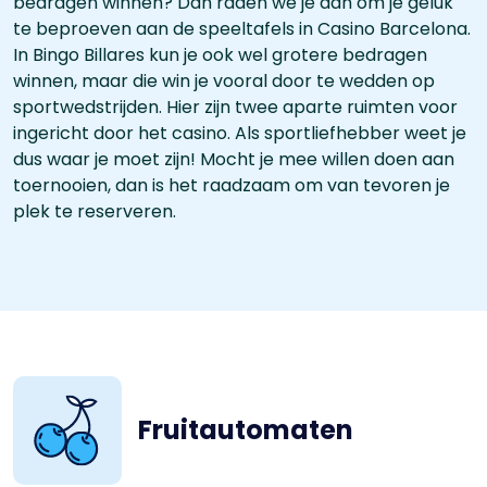
bedragen winnen? Dan raden we je aan om je geluk
te beproeven aan de speeltafels in Casino Barcelona.
In Bingo Billares kun je ook wel grotere bedragen
winnen, maar die win je vooral door te wedden op
sportwedstrijden. Hier zijn twee aparte ruimten voor
ingericht door het casino. Als sportliefhebber weet je
dus waar je moet zijn! Mocht je mee willen doen aan
toernooien, dan is het raadzaam om van tevoren je
plek te reserveren.
Fruitautomaten