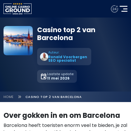
Casino top 2 van
Barcelona
Auteur:
Ronald Voorbergen
SEO specialist
Laatste update:
11 mei 2026
HOME
CASINO TOP 2 VAN BARCELONA
Over gokken in en om Barcelona
Barcelona heeft toeristen enorm veel te bieden, je zal