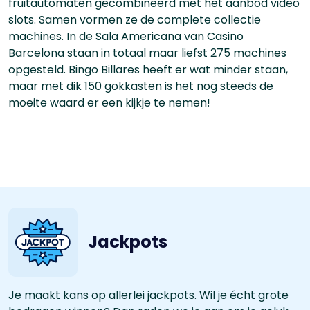
fruitautomaten gecombineerd met het aanbod video
slots. Samen vormen ze de complete collectie
machines. In de Sala Americana van Casino
Barcelona staan in totaal maar liefst 275 machines
opgesteld. Bingo Billares heeft er wat minder staan,
maar met dik 150 gokkasten is het nog steeds de
moeite waard er een kijkje te nemen!
Jackpots
Je maakt kans op allerlei jackpots. Wil je écht grote