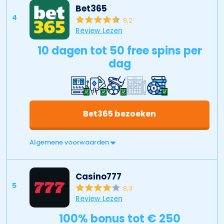
Bet365
4
9,2
Review Lezen
10 dagen tot 50 free spins per
dag
Bet365 bezoeken
Algemene voorwaarden
Casino777
5
8,3
Review Lezen
100% bonus tot € 250