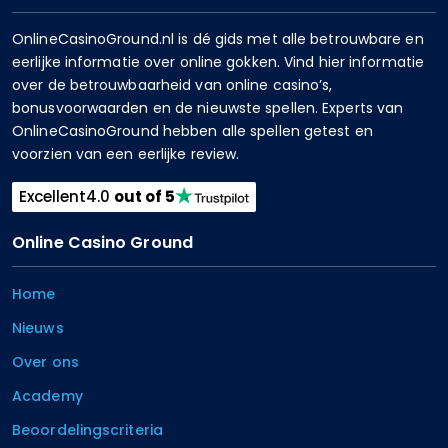
OnlineCasinoGround.nl is dé gids met alle betrouwbare en
eerlijke informatie over online gokken. Vind hier informatie
over de betrouwbaarheid van online casino’s,
bonusvoorwaarden en de nieuwste spellen. Experts van
OnlineCasinoGround hebben alle spellen getest en
voorzien van een eerlijke review.
Excellent
4.0
out of 5
Online Casino Ground
Home
Nieuws
Over ons
Academy
Beoordelingscriteria