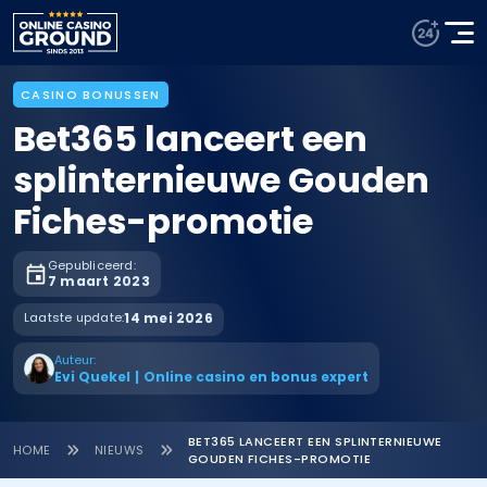
CASINO BONUSSEN
Bet365 lanceert een
splinternieuwe Gouden
Fiches-promotie
Gepubliceerd:
7 maart 2023
Laatste update:
14 mei 2026
Auteur:
Evi Quekel
|
Online casino en bonus expert
BET365 LANCEERT EEN SPLINTERNIEUWE
HOME
NIEUWS
GOUDEN FICHES-PROMOTIE