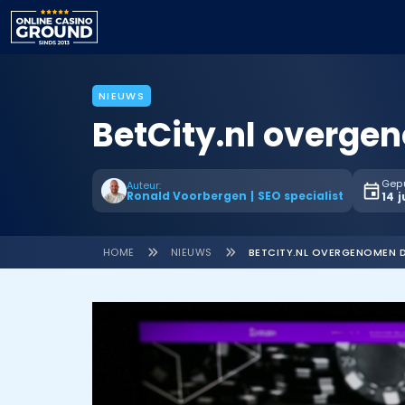
NIEUWS
BetCity.nl overgen
Gepu
Auteur:
Ronald Voorbergen
|
SEO specialist
14 
HOME
NIEUWS
BETCITY.NL OVERGENOMEN 