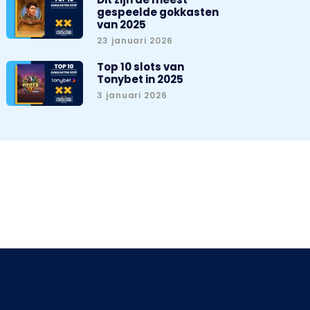
gespeelde gokkasten
van 2025
23 januari 2026
Top 10 slots van
Tonybet in 2025
3 januari 2026