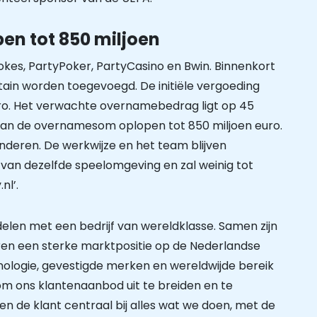
n tot 850 miljoen
okes, PartyPoker, PartyCasino en Bwin. Binnenkort
ntain worden toegevoegd. De initiële vergoeding
ro. Het verwachte overnamebedrag ligt op 45
, kan de overnamesom oplopen tot 850 miljoen euro.
anderen. De werkwijze en het team blijven
 van dezelfde speelomgeving en zal weinig tot
nl’.
elen met een bedrijf van wereldklasse. Samen zijn
en een sterke marktpositie op de Nederlandse
nologie, gevestigde merken en wereldwijde bereik
om ons klantenaanbod uit te breiden en te
ren de klant centraal bij alles wat we doen, met de