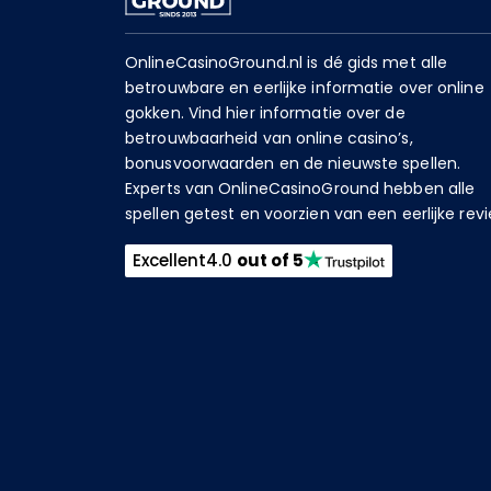
OnlineCasinoGround.nl is dé gids met alle
betrouwbare en eerlijke informatie over online
gokken. Vind hier informatie over de
betrouwbaarheid van online casino’s,
bonusvoorwaarden en de nieuwste spellen.
Experts van OnlineCasinoGround hebben alle
spellen getest en voorzien van een eerlijke revi
Excellent
4.0
out of 5