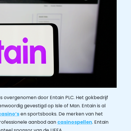
is overgenomen door Entain PLC. Het gokbedrijf
nwoordig gevestigd op Isle of Man. Entain is al
casino’s
en sportsbooks. De merken van het
professionele aanbod aan
casinospellen
. Entain
nteel sponsor van de UEFA.