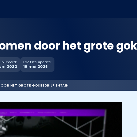
omen door het grote gok
bliceerd:
Laatste update:
juni 2022
19 mei 2026
DOOR HET GROTE GOKBEDRIJF ENTAIN