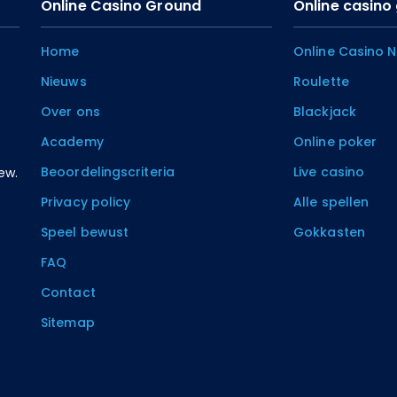
Online Casino Ground
Online casin
Home
Online Casino 
Nieuws
Roulette
Over ons
Blackjack
Academy
Online poker
Beoordelingscriteria
Live casino
ew.
Privacy policy
Alle spellen
Speel bewust
Gokkasten
FAQ
Contact
Sitemap