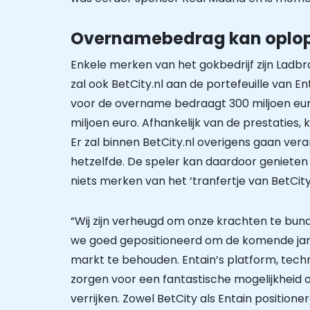
Overnamebedrag kan oplope
Enkele merken van het gokbedrijf zijn Ladbr
zal ook BetCity.nl aan de portefeuille van E
voor de overname bedraagt 300 miljoen eu
miljoen euro. Afhankelijk van de prestaties
Er zal binnen BetCity.nl overigens gaan ver
hetzelfde. De speler kan daardoor genieten
niets merken van het ‘tranfertje van BetCity.
“Wij zijn verheugd om onze krachten te bund
we goed gepositioneerd om de komende jar
markt te behouden. Entain’s platform, tech
zorgen voor een fantastische mogelijkheid 
verrijken. Zowel BetCity als Entain positione