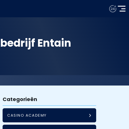
bedrijf Entain
Categorieën
CASINO ACADEMY