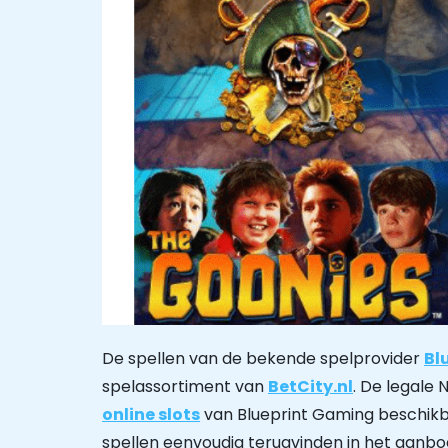
De spellen van de bekende spelprovider
Bl
spelassortiment van
BetCity.nl
. De legale
online slots
van Blueprint Gaming beschikba
spellen eenvoudig terugvinden in het aanb