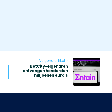
Volgend artikel >
BetCity-eigenaren
ontvangen honderden
miljoenen euro’s