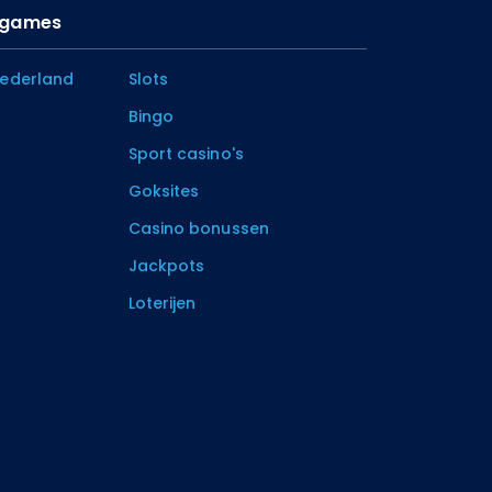
o games
Nederland
Slots
Bingo
Sport casino's
Goksites
Casino bonussen
Jackpots
Loterijen