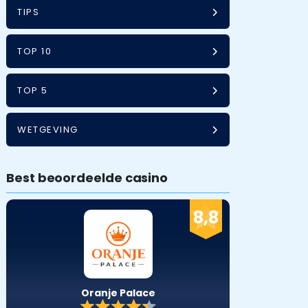
TIPS
TOP 10
TOP 5
WETGEVING
Best beoordeelde casino
8,8
Oranje Palace