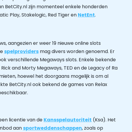
van BetCity.nl zijn momenteel enkele honderden
tic Play, Stakelogic, Red Tiger en
NetEnt
.
s, aangezien er weer 19 nieuwe online slots
de
spelproviders
mag divers worden genoemd. Er
ok verschillende Megaways slots. Enkele bekende
s, Rick and Morty Megaways, TED en de Legacy of Ra
mieten, hoewel het doorgaans mogelijk is om al
akte BetCity.nl ook bekend de games van Relax
beschikbaar.
een licentie van de
Kansspelautoriteit
(Ksa). Het
aanbod aan
sportweddenschappen
, zoals op