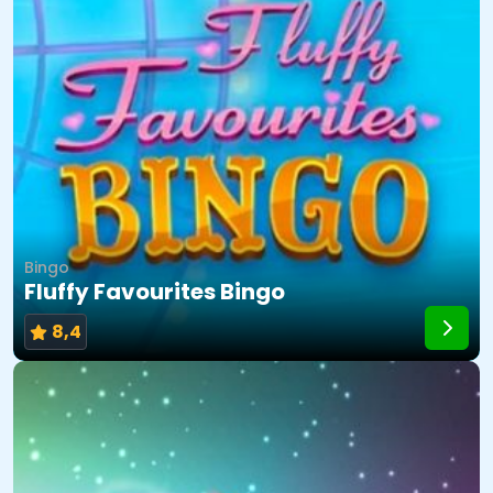
Bingo
Fluffy Favourites Bingo
8,4