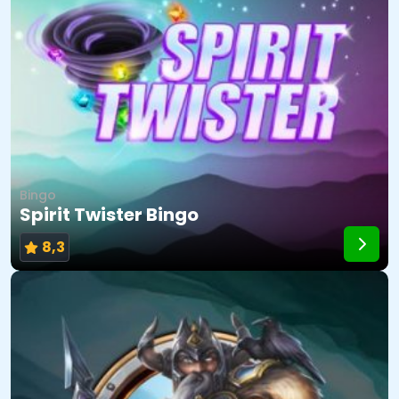
Bingo
Spirit Twister Bingo
8,3