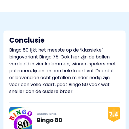
Conclusie
Bingo 80 lijkt het meeste op de ‘klassieke’
bingovariant Bingo 75. Ook hier zijn de ballen
verdeeld in vier kolommen, winnen spelers met
patronen, lijnen en een hele kaart vol. Doordat
er bovendien acht getallen minder nodig zijn
voor een volle kaart, gaat Bingo 80 vaak wat
sneller dan de oudere broer.
7,4
CASINO SPEL
Bingo 80