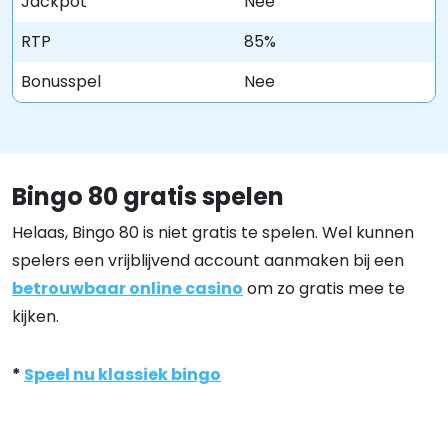
Jackpot
Nee
RTP
85%
Bonusspel
Nee
Bingo 80 gratis spelen
Helaas, Bingo 80 is niet gratis te spelen. Wel kunnen
spelers een vrijblijvend account aanmaken bij een
betrouwbaar online casino
om zo gratis mee te
kijken.
*
Speel nu klassiek bingo
Geen gratis versie beschikaar
Van dit spel is helaas geen gratis versie