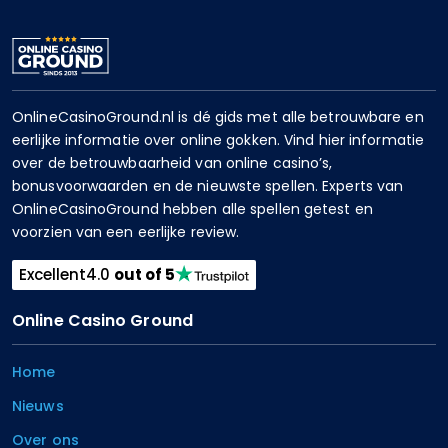
OnlineCasinoGround.nl is dé gids met alle betrouwbare en
eerlijke informatie over online gokken. Vind hier informatie
over de betrouwbaarheid van online casino’s,
bonusvoorwaarden en de nieuwste spellen. Experts van
OnlineCasinoGround hebben alle spellen getest en
voorzien van een eerlijke review.
Excellent
4.0
out of 5
Online Casino Ground
Home
Nieuws
Over ons