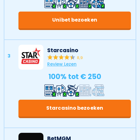
Unibet bezoeken
Starcasino
3
8,9
Review Lezen
100% tot € 250
Starcasino bezoeken
BetMGM