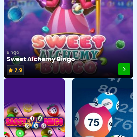
Bingo
Sweet Alchemy Bingo
7,9