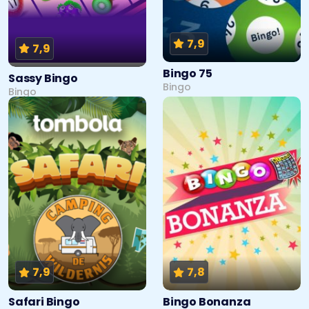
7,9
7,9
Bingo 75
Sassy Bingo
Bingo
Bingo
7,9
7,8
Safari Bingo
Bingo Bonanza