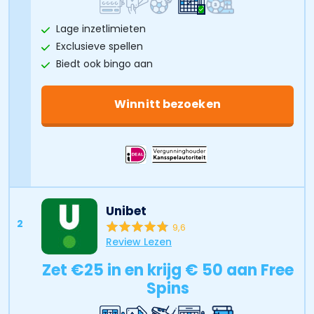
Lage inzetlimieten
Exclusieve spellen
Biedt ook bingo aan
Winnitt bezoeken
Unibet
2
9,6
Review Lezen
Zet €25 in en krijg € 50 aan Free
Spins