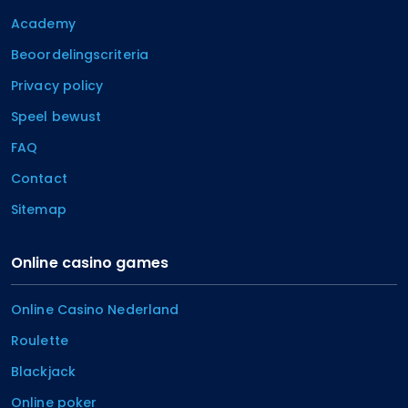
Academy
Beoordelingscriteria
Privacy policy
Speel bewust
FAQ
Contact
Sitemap
Online casino games
Online Casino Nederland
Roulette
Blackjack
Online poker