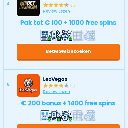
4
8,8
Review Lezen
Pak tot € 100 + 1000 free spins
BetMGM bezoeken
LeoVegas
5
8,7
Review Lezen
€ 200 bonus + 1400 free spins