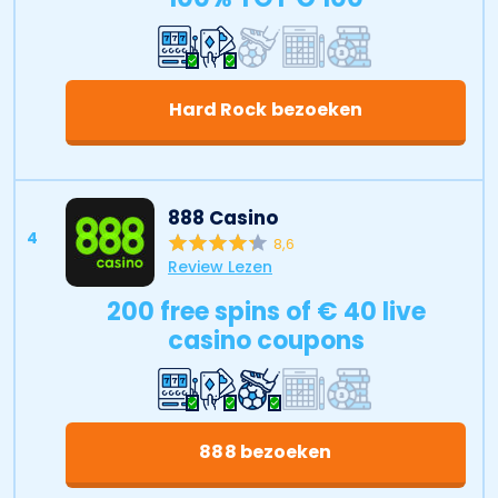
Hard Rock bezoeken
888 Casino
4
8,6
Review Lezen
200 free spins of € 40 live
casino coupons
888 bezoeken