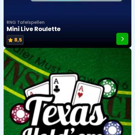
RNG Tafelspellen
Mini Live Roulette
8,5