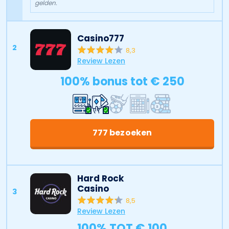
gelden.
Casino777
2
8,3
Review Lezen
100% bonus tot € 250
777 bezoeken
Hard Rock
Casino
3
8,5
Review Lezen
100% TOT € 100