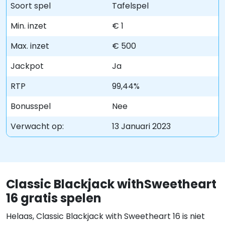
Soort spel
Tafelspel
Min. inzet
€ 1
Max. inzet
€ 500
Jackpot
Ja
RTP
99,44%
Bonusspel
Nee
Verwacht op:
13 Januari 2023
Classic Blackjack
with
Sweetheart
16
gratis spelen
Helaas, Classic Blackjack with Sweetheart 16 is niet