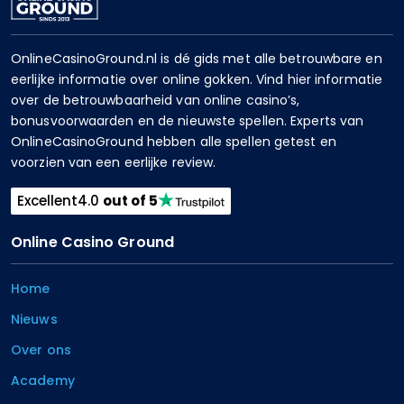
OnlineCasinoGround.nl is dé gids met alle betrouwbare en
eerlijke informatie over online gokken. Vind hier informatie
over de betrouwbaarheid van online casino’s,
bonusvoorwaarden en de nieuwste spellen. Experts van
OnlineCasinoGround hebben alle spellen getest en
voorzien van een eerlijke review.
Excellent
4.0
out of 5
Online Casino Ground
Home
Nieuws
Over ons
Academy