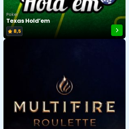
Poker
Texas Hold’em
8,5