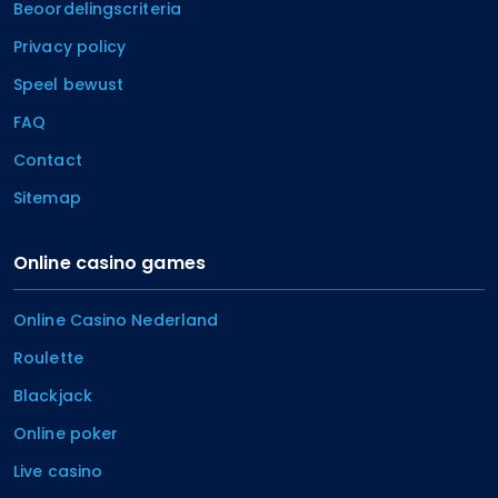
Beoordelingscriteria
Privacy policy
Speel bewust
FAQ
Contact
Sitemap
Online casino games
Online Casino Nederland
Roulette
Blackjack
Online poker
Live casino