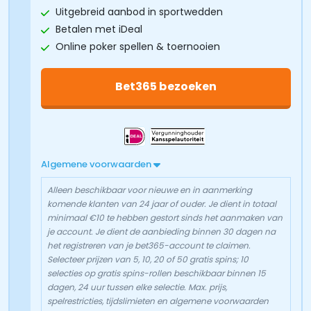
Uitgebreid aanbod in sportwedden
Betalen met iDeal
Online poker spellen & toernooien
Bet365 bezoeken
Algemene voorwaarden
Alleen beschikbaar voor nieuwe en in aanmerking
komende klanten van 24 jaar of ouder. Je dient in totaal
minimaal €10 te hebben gestort sinds het aanmaken van
je account. Je dient de aanbieding binnen 30 dagen na
het registreren van je bet365-account te claimen.
Selecteer prijzen van 5, 10, 20 of 50 gratis spins; 10
selecties op gratis spins-rollen beschikbaar binnen 15
dagen, 24 uur tussen elke selectie. Max. prijs,
spelrestricties, tijdslimieten en algemene voorwaarden