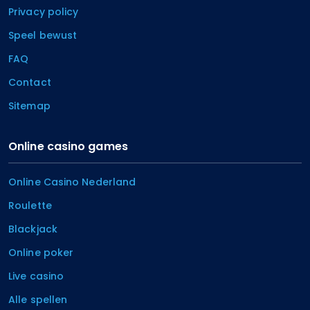
Privacy policy
Speel bewust
FAQ
Contact
Sitemap
Online casino games
Online Casino Nederland
Roulette
Blackjack
Online poker
Live casino
Alle spellen