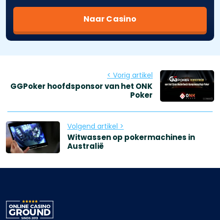
Naar Casino
< Vorig artikel
GGPoker hoofdsponsor van het ONK
Poker
Volgend artikel >
Witwassen op pokermachines in
Australië