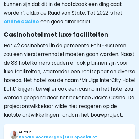
kunnen zijn dat dit in de hoofdzaak een ding gaat
worden”, aldus de Raad van State. Tot 2022 is het
online casino
een goed alternatief.
Casinohotel met luxe faciliteiten
Het A2 casinohotel in de gemeente Echt-Susteren
zou een viersterrenhotel moeten gaan worden. Naast
de 88 hotelkamers zouden er ook plannen zijn voor
luxe faciliteiten, waaronder een rooftopbar en diverse
horeca. Het hotel zou de naam ‘Mr Jigs InterCity Hotel
Echt’ krijgen, terwijl er ook een casino in het hotel zou
worden geopend door het bekende Jack’s Casino. De
projectontwikkelaar wilde niet reageren op de
laatste ontwikkelingen rondom het bouwproject.
Auteur:
Ronald Voorbergen | SEO specialist