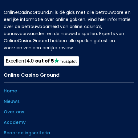
OnlineCasinoGround.nl is dé gids met alle betrouwbare en
eerlijke informatie over online gokken. Vind hier informatie
over de betrouwbaarheid van online casino’s,
bonusvoorwaarden en de nieuwste spellen. Experts van
OnlineCasinoGround hebben alle spellen getest en
voorzien van een eerlijke review.
Excellent
4.0
out of 5
Online Casino Ground
Home
Nieuws
Over ons
Academy
Beoordelingscriteria