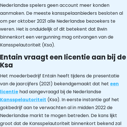
Nederlandse spelers geen account meer konden
aanmaken. De meeste kansspelaanbieders besloten al
om per oktober 2021 alle Nederlandse bezoekers te
weren. Het is onduidelijk of dit betekent dat Bwin
binnenkort een vergunning mag ontvangen van de
Kansspelautoriteit (Ksa).
Entain vraagt een licentie aan bij de
Ksa
Het moederbedrijf Entain heeft tijdens de presentatie
van de jaarcijfers (2021) bekendgemaakt dat het
een
licentie
had aangevraagd bij de Nederlandse
Kansspelautoriteit
(Ksa). In eerste instantie gaf het
gokbedrijf aan te verwachten al in midden 2022 de
Nederlandse markt te mogen betreden. De kans lijkt
groot dat de Kansspelautoriteit binnenkort bekend zal