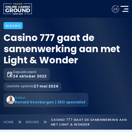
NIEUWS
Casino 777 gaat de
samenwerking aan met
Light & Wonder
Gepubliceerd:
24 oktober 2022
Laatste update:
27 mei 2026
Auteur:
Ronald Voorbergen
|
SEO specialist
CASINO 777 GAAT DE SAMENWERKING AAN
HOME
NIEUWS
MET LIGHT & WONDER