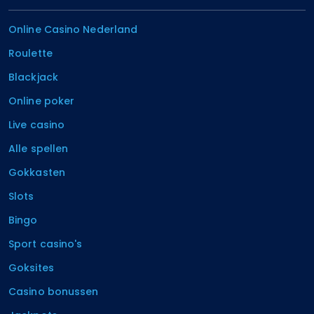
Online Casino Nederland
Roulette
Blackjack
Online poker
Live casino
Alle spellen
Gokkasten
Slots
Bingo
Sport casino's
Goksites
Casino bonussen