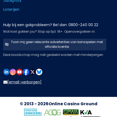
Jackpots
Loterijen
Hulp bij een gokprobleem? Bel dan: 0800-240 00 22
Wat kost gokken jou? Stop op tijd. 18+. Openovergokken.nl.
Toon mij geen relevante advertenties van kansspelen met
officiële licentie
Deze boodschap mag niet gedeeld worden met minderjarigen
[email-verborgen]
© 2013 - 2026
Online Casino Ground