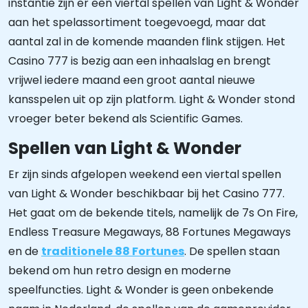
instantie zijn er een viertal spellen van Light & Wonder
aan het spelassortiment toegevoegd, maar dat
aantal zal in de komende maanden flink stijgen. Het
Casino 777 is bezig aan een inhaalslag en brengt
vrijwel iedere maand een groot aantal nieuwe
kansspelen uit op zijn platform. Light & Wonder stond
vroeger beter bekend als Scientific Games.
Spellen van Light & Wonder
Er zijn sinds afgelopen weekend een viertal spellen
van Light & Wonder beschikbaar bij het Casino 777.
Het gaat om de bekende titels, namelijk de 7s On Fire,
Endless Treasure Megaways, 88 Fortunes Megaways
en de
traditionele 88 Fortunes
. De spellen staan
bekend om hun retro design en moderne
speelfuncties. Light & Wonder is geen onbekende