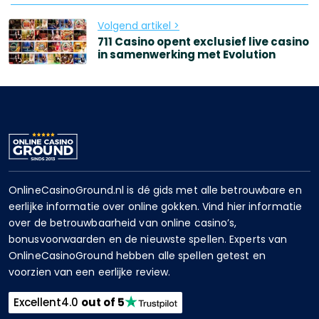
Volgend artikel >
711 Casino opent exclusief live casino
in samenwerking met Evolution
OnlineCasinoGround.nl is dé gids met alle betrouwbare en
eerlijke informatie over online gokken. Vind hier informatie
over de betrouwbaarheid van online casino’s,
bonusvoorwaarden en de nieuwste spellen. Experts van
OnlineCasinoGround hebben alle spellen getest en
voorzien van een eerlijke review.
Excellent
4.0
out of 5