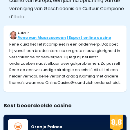
casino van Europa, een jaar na oprichting van de
vereniging van Geschiedenis en Cultuur Campione
d’Italia.
Auteur:
Rene van Maarsseveen | Expert online casino
Rene duikt het liefst compleet in een onderwerp. Dat doet
hij vanuit een brede interesse en grote nieuwsgierigheid in
verschillende onderwerpen. Hij legt hij het liefst
onderzoeken naast elkaar over gokproblemen. Zo puzzelt
Rene op een wiskundige strategie en schrijft dit uit tot een
helder verhaal. Rene verbindt graag iGaming met andere
thema’s waarmee OnlineCasinoGround zich onderscheidt.
Best beoordeelde casino
8,8
Oranje Palace