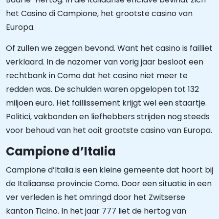
het Casino di Campione, het grootste casino van
Europa.
Of zullen we zeggen bevond. Want het casino is failliet
verklaard. In de nazomer van vorig jaar besloot een
rechtbank in Como dat het casino niet meer te
redden was. De schulden waren opgelopen tot 132
miljoen euro. Het faillissement krijgt wel een staartje.
Politici, vakbonden en liefhebbers strijden nog steeds
voor behoud van het ooit grootste casino van Europa.
Campione d’Italia
Campione d’Italia is een kleine gemeente dat hoort bij
de Italiaanse provincie Como. Door een situatie in een
ver verleden is het omringd door het Zwitserse
kanton Ticino. In het jaar 777 liet de hertog van