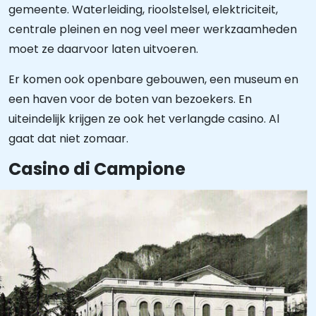
gemeente. Waterleiding, rioolstelsel, elektriciteit,
centrale pleinen en nog veel meer werkzaamheden
moet ze daarvoor laten uitvoeren.
Er komen ook openbare gebouwen, een museum en
een haven voor de boten van bezoekers. En
uiteindelijk krijgen ze ook het verlangde casino. Al
gaat dat niet zomaar.
Casino di Campione