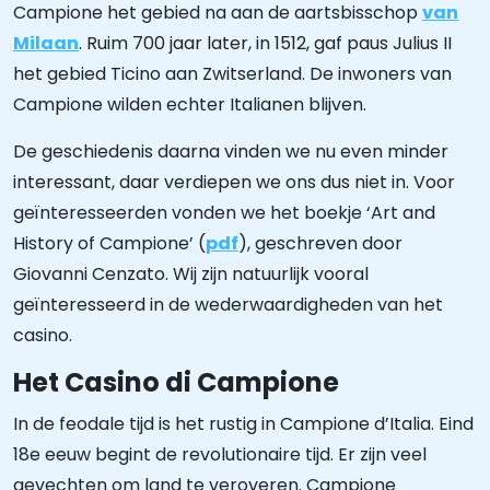
Campione het gebied na aan de aartsbisschop
van
Milaan
. Ruim 700 jaar later, in 1512, gaf paus Julius II
het gebied Ticino aan Zwitserland. De inwoners van
Campione wilden echter Italianen blijven.
De geschiedenis daarna vinden we nu even minder
interessant, daar verdiepen we ons dus niet in. Voor
geïnteresseerden vonden we het boekje ‘Art and
History of Campione’ (
pdf
), geschreven door
Giovanni Cenzato. Wij zijn natuurlijk vooral
geïnteresseerd in de wederwaardigheden van het
casino.
Het Casino di Campione
In de feodale tijd is het rustig in Campione d’Italia. Eind
18e eeuw begint de revolutionaire tijd. Er zijn veel
gevechten om land te veroveren. Campione