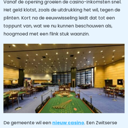
Vanaf de opening groeien de casino-inkomsten snel.
Het geld klotst, zoals de uitdrukking het wil, tegen de
plinten. Kort na de eeuwwisseling leidt dat tot een
toppunt van, wat we nu kunnen beschouwen als,
hoogmoed met een flink stuk waanzin.
De gemeente wil een
nieuw casino
. Een Zwitserse