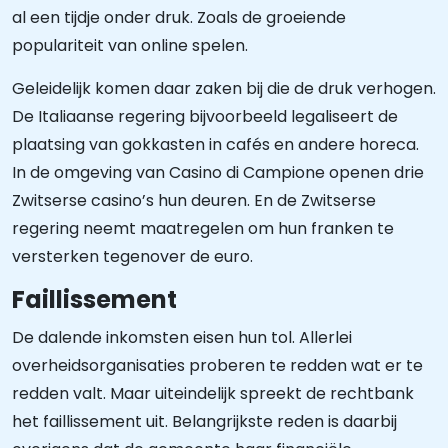
al een tijdje onder druk. Zoals de groeiende
populariteit van online spelen.
Geleidelijk komen daar zaken bij die de druk verhogen.
De Italiaanse regering bijvoorbeeld legaliseert de
plaatsing van gokkasten in cafés en andere horeca.
In de omgeving van Casino di Campione openen drie
Zwitserse casino’s hun deuren. En de Zwitserse
regering neemt maatregelen om hun franken te
versterken tegenover de euro.
Faillissement
De dalende inkomsten eisen hun tol. Allerlei
overheidsorganisaties proberen te redden wat er te
redden valt. Maar uiteindelijk spreekt de rechtbank
het faillissement uit. Belangrijkste reden is daarbij