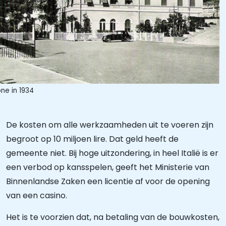
ne in 1934
De kosten om alle werkzaamheden uit te voeren zijn
begroot op 10 miljoen lire. Dat geld heeft de
gemeente niet. Bij hoge uitzondering, in heel Italië is er
een verbod op kansspelen, geeft het Ministerie van
Binnenlandse Zaken een licentie af voor de opening
van een casino.
Het is te voorzien dat, na betaling van de bouwkosten,