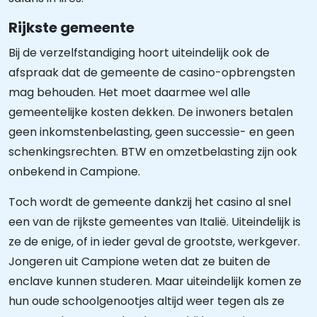
Rijkste gemeente
Bij de verzelfstandiging hoort uiteindelijk ook de
afspraak dat de gemeente de casino-opbrengsten
mag behouden. Het moet daarmee wel alle
gemeentelijke kosten dekken. De inwoners betalen
geen inkomstenbelasting, geen successie- en geen
schenkingsrechten. BTW en omzetbelasting zijn ook
onbekend in Campione.
Toch wordt de gemeente dankzij het casino al snel
een van de rijkste gemeentes van Italië. Uiteindelijk is
ze de enige, of in ieder geval de grootste, werkgever.
Jongeren uit Campione weten dat ze buiten de
enclave kunnen studeren. Maar uiteindelijk komen ze
hun oude schoolgenootjes altijd weer tegen als ze