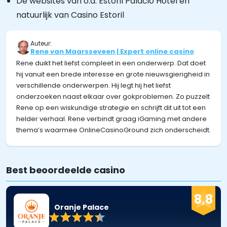
De websites van o.a. Estoril Palácio Hotel en
natuurlijk van Casino Estoril
Auteur:
Rene van Maarsseveen | Expert online casino
Rene duikt het liefst compleet in een onderwerp. Dat doet
hij vanuit een brede interesse en grote nieuwsgierigheid in
verschillende onderwerpen. Hij legt hij het liefst
onderzoeken naast elkaar over gokproblemen. Zo puzzelt
Rene op een wiskundige strategie en schrijft dit uit tot een
helder verhaal. Rene verbindt graag iGaming met andere
thema’s waarmee OnlineCasinoGround zich onderscheidt.
Best beoordeelde casino
8,8
Oranje Palace