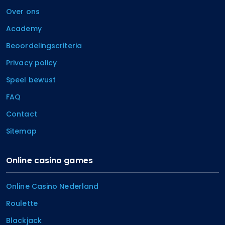
Over ons
Academy
Beoordelingscriteria
Privacy policy
Speel bewust
FAQ
Contact
Sitemap
Online casino games
Online Casino Nederland
Roulette
Blackjack