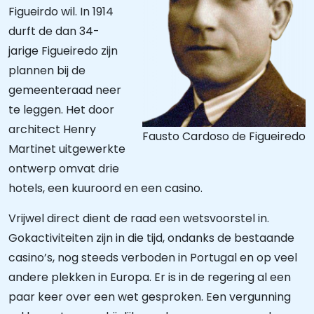
Figueirdo wil. In 1914
durft de dan 34-
jarige Figueiredo zijn
plannen bij de
gemeenteraad neer
te leggen. Het door
architect Henry
Fausto Cardoso de Figueiredo
Martinet uitgewerkte
ontwerp omvat drie
hotels, een kuuroord en een casino.
Vrijwel direct dient de raad een wetsvoorstel in.
Gokactiviteiten zijn in die tijd, ondanks de bestaande
casino’s, nog steeds verboden in Portugal en op veel
andere plekken in Europa. Er is in de regering al een
paar keer over een wet gesproken. Een vergunning