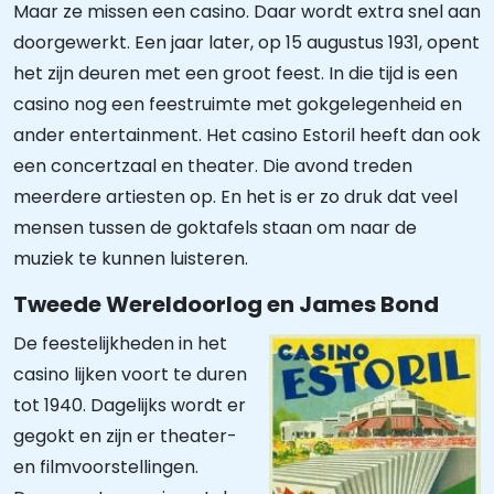
Maar ze missen een casino. Daar wordt extra snel aan
doorgewerkt. Een jaar later, op 15 augustus 1931, opent
het zijn deuren met een groot feest. In die tijd is een
casino nog een feestruimte met gokgelegenheid en
ander entertainment. Het casino Estoril heeft dan ook
een concertzaal en theater. Die avond treden
meerdere artiesten op. En het is er zo druk dat veel
mensen tussen de goktafels staan om naar de
muziek te kunnen luisteren.
Tweede Wereldoorlog en James Bond
De feestelijkheden in het
casino lijken voort te duren
tot 1940. Dagelijks wordt er
gegokt en zijn er theater-
en filmvoorstellingen.