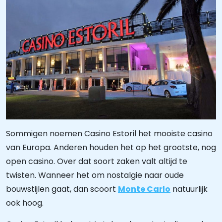
Sommigen noemen Casino Estoril het mooiste casino
van Europa. Anderen houden het op het grootste, nog
open casino. Over dat soort zaken valt altijd te
twisten. Wanneer het om nostalgie naar oude
bouwstijlen gaat, dan scoort
Monte Carlo
natuurlijk
ook hoog.