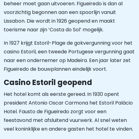
beheer moet gaan uitvoeren. Figueiredo is dan al
voorzichtig begonnen aan een spoorlijn vanuit
Lissabon. Die wordt in 1926 geopend en maakt
toerisme naar zijn ‘Costa do Sol’ mogelijk.
In 1927 krijgt Estoril-Plage de gokvergunning voor het
casino Estoril, een tweede Portugese vergunning gaat
naar een ondernemer op Madeira. Een jaar later zet
Figueiredo de bouwplannen eindelijk voort.
Casino Estoril geopend
Het hotel komt als eerste gereed. In 1930 opent
president Antonio Oscar Carmona het Estoril Palácio
Hotel. Fausto de Figueiredo zorgt voor een
feestavond met afsluitend vuurwerk. Al snel weten
veel koninklijke en andere gasten het hotel te vinden.