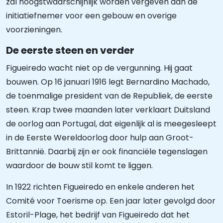
zal hoogstwaarschijnlijk worden vergeven aan de
initiatiefnemer voor een gebouw en overige
voorzieningen.
De eerste steen en verder
Figueiredo wacht niet op de vergunning. Hij gaat
bouwen. Op 16 januari 1916 legt Bernardino Machado,
de toenmalige president van de Republiek, de eerste
steen. Krap twee maanden later verklaart Duitsland
de oorlog aan Portugal, dat eigenlijk al is meegesleept
in de Eerste Wereldoorlog door hulp aan Groot-
Brittannië. Daarbij zijn er ook financiële tegenslagen
waardoor de bouw stil komt te liggen.
In 1922 richten Figueiredo en enkele anderen het
Comité voor Toerisme op. Een jaar later gevolgd door
Estoril-Plage, het bedrijf van Figueiredo dat het