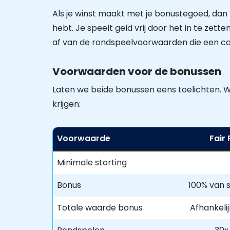
Als je winst maakt met je bonustegoed, dan k
hebt. Je speelt geld vrij door het in te zett
af van de rondspeelvoorwaarden die een ca
Voorwaarden voor de bonussen
Laten we beide bonussen eens toelichten. W
krijgen:
Voorwaarde
Fair
Minimale storting
Bonus
100% van s
Totale waarde bonus
Afhankelij