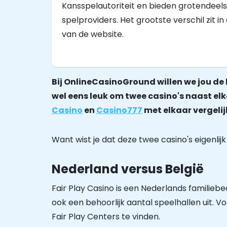
Kansspelautoriteit en bieden grotendeel
spelproviders. Het grootste verschil zit in
van de website.
Bij OnlineCasinoGround willen we jou de
wel eens leuk om twee casino's naast elka
Casino
en
Casino777
met elkaar vergelij
Want wist je dat deze twee casino's eigenl
Nederland versus België
Fair Play Casino is een Nederlands familiebed
ook een behoorlijk aantal speelhallen uit. Voo
Fair Play Centers te vinden.