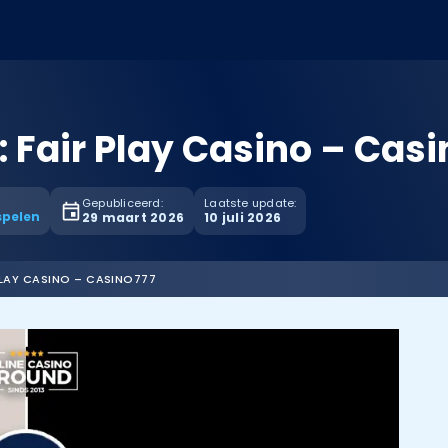
: Fair Play Casino – Cas
Gepubliceerd:
Laatste update:
spelen
29 maart 2026
10 juli 2026
PLAY CASINO – CASINO777