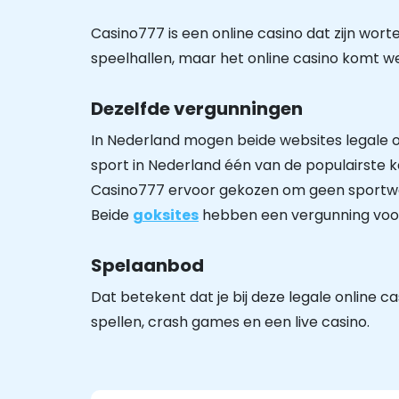
Casino777 is een online casino dat zijn wortel
speelhallen, maar het online casino komt wel
Dezelfde vergunningen
In Nederland mogen beide websites legale 
sport in Nederland één van de populairste k
Casino777 ervoor gekozen om geen sportw
Beide
goksites
hebben een vergunning voor
Spelaanbod
Dat betekent dat je bij deze legale online c
spellen, crash games en een live casino.