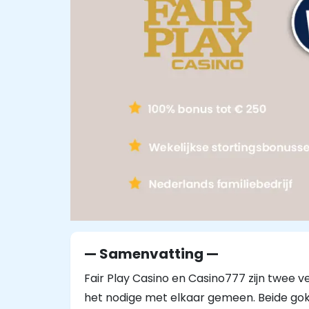
— Samenvatting —
Fair Play Casino en Casino777 zijn twee 
het nodige met elkaar gemeen. Beide gok