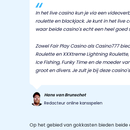
In het live casino kun je via een videove
roulette en blackjack. Je kunt in het live
waar beide casino's echt een heel goed
Zowel Fair Play Casino als Casino777 biedt
Roulette en XXXtreme Lightning Roulette,
Ice Fishing, Funky Time en de moeder van 
groot en divers. Je zult je bij deze casino's
Hans van Brunschot
Redacteur online kansspelen
Op het gebied van gokkasten bieden beide c