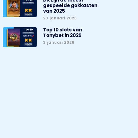
gespeelde gokkasten
van 2025
23 januari 2026
Top 10 slots van
Tonybet in 2025
3 januari 2026