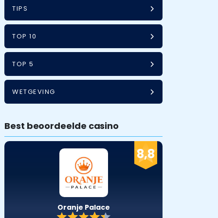
TIPS
TOP 10
TOP 5
WETGEVING
Best beoordeelde casino
8,8
Oranje Palace