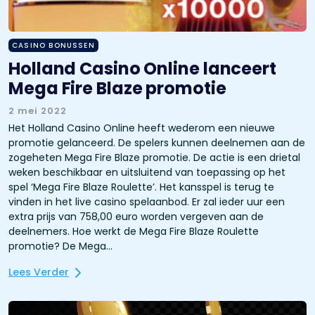
CASINO BONUSSEN
Holland Casino Online lanceert
Mega Fire Blaze promotie
2 mei 2022
Het Holland Casino Online heeft wederom een nieuwe
promotie gelanceerd. De spelers kunnen deelnemen aan de
zogeheten Mega Fire Blaze promotie. De actie is een drietal
weken beschikbaar en uitsluitend van toepassing op het
spel ‘Mega Fire Blaze Roulette’. Het kansspel is terug te
vinden in het live casino spelaanbod. Er zal ieder uur een
extra prijs van 758,00 euro worden vergeven aan de
deelnemers. Hoe werkt de Mega Fire Blaze Roulette
promotie? De Mega…
Lees Verder