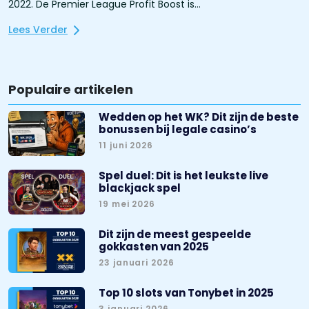
2022. De Premier League Profit Boost is…
Lees Verder
Populaire artikelen
Wedden op het WK? Dit zijn de beste
bonussen bij legale casino’s
11 juni 2026
Spel duel: Dit is het leukste live
blackjack spel
19 mei 2026
Dit zijn de meest gespeelde
gokkasten van 2025
23 januari 2026
Top 10 slots van Tonybet in 2025
3 januari 2026