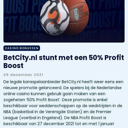
CASINO BONUSSEN
BetCity.nl stunt met een 50% Profit
Boost
29 december 2021
De legale kansspelaanbieder BetCity.nl heeft weer eens een
nieuwe promotie gelanceerd. De spelers bij de Nederlandse
online casino kunnen gebruik gaan maken van een
zogeheten ‘50% Profit Boost’. Deze promotie is enkel
beschikbaar voor weddenschappen op de wedstrijden in de
NBA (basketbal in de Verenigde Staten) en de Premier
League (voetbal in Engeland). De NBA Profit Boost is
beschikbaar van 27 december 2021 tot en met 1 januari