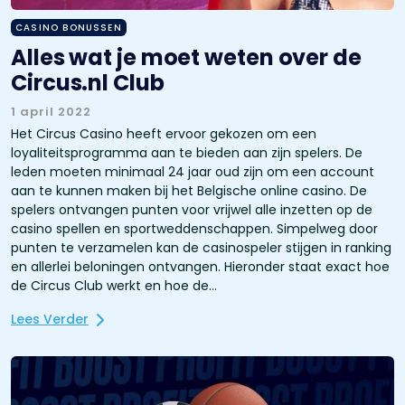
CASINO BONUSSEN
Alles wat je moet weten over de
Circus.nl Club
1 april 2022
Het Circus Casino heeft ervoor gekozen om een
loyaliteitsprogramma aan te bieden aan zijn spelers. De
leden moeten minimaal 24 jaar oud zijn om een account
aan te kunnen maken bij het Belgische online casino. De
spelers ontvangen punten voor vrijwel alle inzetten op de
casino spellen en sportweddenschappen. Simpelweg door
punten te verzamelen kan de casinospeler stijgen in ranking
en allerlei beloningen ontvangen. Hieronder staat exact hoe
de Circus Club werkt en hoe de…
Lees Verder