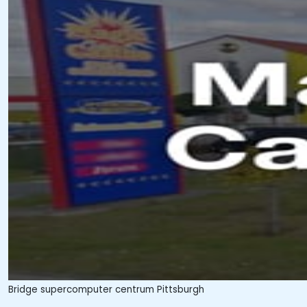
Bridge supercomputer centrum Pittsburgh