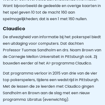
Want bijvoorbeeld de gedeelde en overige kaarten in
het spel geven 10 tot de macht 160 aan
spelmogelijkheden; dat is een 1 met 160 nullen.
Claudico
De afwezigheid van informatie bij het pokerspel biedt
een uitdaging voor computers. Dat dachten
Professor Tuomas Sandholm en drs. Noam Brown van
de Carnegie Mellon Universiteit in Pittsburgh ook. Zij
bouwden eerder al het AI-programma Claudico.
Dat programma verloor in 2015 van drie van de vier
top pokerspelers, tijdens een wedstrijd in Pittsburgh.
Met de lessen die ze leerden met Claudico gingen
Sandholm en Brown aan de slag met een nieuw
programma: Libratus (evenwichtig).