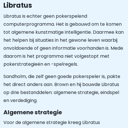
Libratus
Libratus is echter geen pokerspelend
computerprogramma. Het is gebouwd om te komen
tot algemene kunstmatige intelligentie. Daarmee kan
het helpen bij situaties in het gewone leven waarbij
onvoldoende of geen informatie voorhanden is. Mede
daarom is het programma niet volgestopt met
pokerstrategieën en -spelregels.
Sandholm, die zelf geen goede pokerspeler is, pakte
het direct anders aan. Brown en hij bouwde Libratus
op drie bestanddelen: algemene strategie, eindspel
en verdediging.
Algemene strategie
Voor de algemene strategie kreeg Libratus