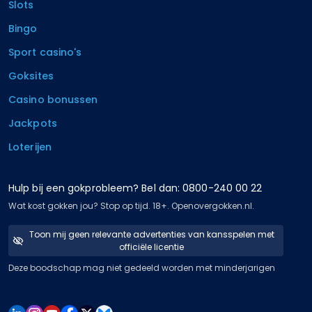
Slots
Bingo
Sport casino's
Goksites
Casino bonussen
Jackpots
Loterijen
Hulp bij een gokprobleem? Bel dan: 0800-240 00 22
Wat kost gokken jou? Stop op tijd. 18+. Openovergokken.nl.
Toon mij geen relevante advertenties van kansspelen met
officiële licentie
Deze boodschap mag niet gedeeld worden met minderjarigen