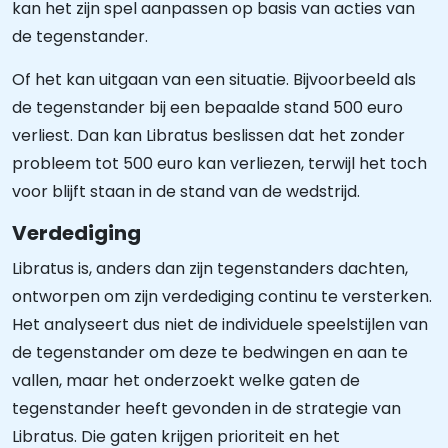
kan het zijn spel aanpassen op basis van acties van
de tegenstander.
Of het kan uitgaan van een situatie. Bijvoorbeeld als
de tegenstander bij een bepaalde stand 500 euro
verliest. Dan kan Libratus beslissen dat het zonder
probleem tot 500 euro kan verliezen, terwijl het toch
voor blijft staan in de stand van de wedstrijd.
Verdediging
Libratus is, anders dan zijn tegenstanders dachten,
ontworpen om zijn verdediging continu te versterken.
Het analyseert dus niet de individuele speelstijlen van
de tegenstander om deze te bedwingen en aan te
vallen, maar het onderzoekt welke gaten de
tegenstander heeft gevonden in de strategie van
Libratus. Die gaten krijgen prioriteit en het