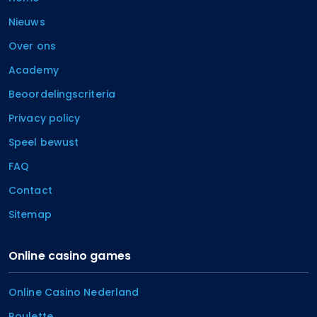
Nieuws
Over ons
Academy
Beoordelingscriteria
Privacy policy
Speel bewust
FAQ
Contact
Sitemap
Online casino games
Online Casino Nederland
Roulette