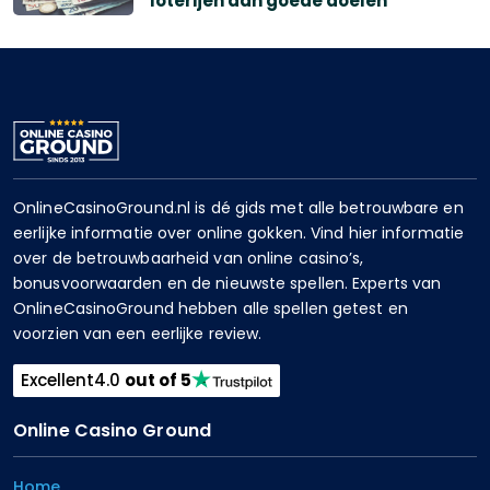
loterijen aan goede doelen
OnlineCasinoGround.nl is dé gids met alle betrouwbare en
eerlijke informatie over online gokken. Vind hier informatie
over de betrouwbaarheid van online casino’s,
bonusvoorwaarden en de nieuwste spellen. Experts van
OnlineCasinoGround hebben alle spellen getest en
voorzien van een eerlijke review.
Excellent
4.0
out of 5
Online Casino Ground
Home