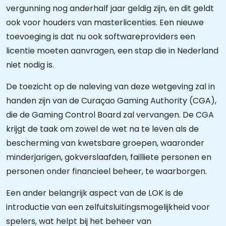
vergunning nog anderhalf jaar geldig zijn, en dit geldt
ook voor houders van masterlicenties. Een nieuwe
toevoeging is dat nu ook softwareproviders een
licentie moeten aanvragen, een stap die in Nederland
niet nodig is.
De toezicht op de naleving van deze wetgeving zal in
handen zijn van de Curaçao Gaming Authority (CGA),
die de Gaming Control Board zal vervangen. De CGA
krijgt de taak om zowel de wet na te leven als de
bescherming van kwetsbare groepen, waaronder
minderjarigen, gokverslaafden, failliete personen en
personen onder financieel beheer, te waarborgen.
Een ander belangrijk aspect van de LOK is de
introductie van een zelfuitsluitingsmogelijkheid voor
spelers, wat helpt bij het beheer van