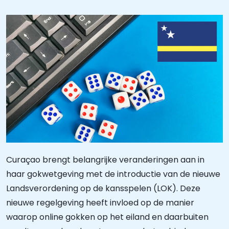
Curaçao brengt belangrijke veranderingen aan in
haar gokwetgeving met de introductie van de nieuwe
Landsverordening op de kansspelen (LOK). Deze
nieuwe regelgeving heeft invloed op de manier
waarop online gokken op het eiland en daarbuiten