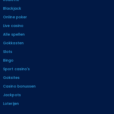
Blackjack
Online poker
Live casino
Alle spellen
Gokkasten
Slots
Bingo
Sport casino's
Goksites
Casino bonussen
Jackpots
Loterijen