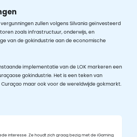
ingen
ergunningen zullen volgens Silvania geïnvesteerd
oren zoals infrastructuur, onderwijs, en
age van de gokindustrie aan de economische
aanstaande implementatie van de LOK markeren een
uraçaose gokindustrie. Het is een teken van
or Curaçao maar ook voor de wereldwijde gokmarkt.
rede interesse. Ze houdt zich graag bezig met de iGaming