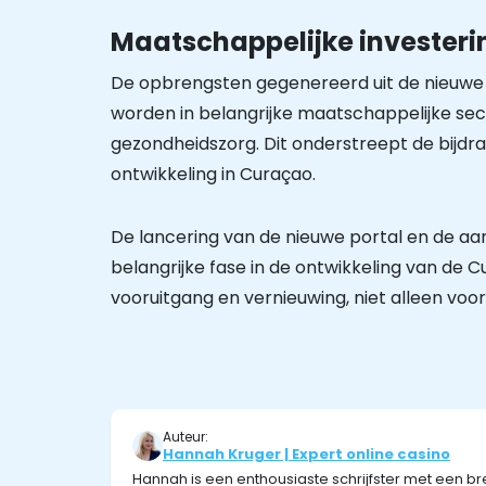
Maatschappelijke invester
De opbrengsten gegenereerd uit de nieuwe v
worden in belangrijke maatschappelijke sect
gezondheidszorg. Dit onderstreept de bijdr
ontwikkeling in Curaçao.
De lancering van de nieuwe portal en de 
belangrijke fase in de ontwikkeling van de C
vooruitgang en vernieuwing, niet alleen vo
Auteur:
Hannah Kruger | Expert online casino
Hannah is een enthousiaste schrijfster met een b