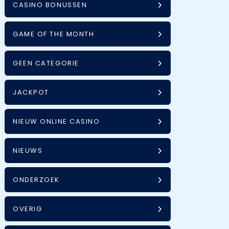
CASINO BONUSSEN
GAME OF THE MONTH
GEEN CATEGORIE
JACKPOT
NIEUW ONLINE CASINO
NIEUWS
ONDERZOEK
OVERIG