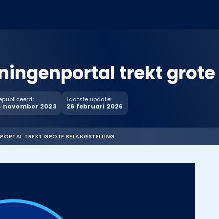
ingenportal trekt grote 
epubliceerd:
Laatste update:
4 november 2023
26 februari 2026
ORTAL TREKT GROTE BELANGSTELLING