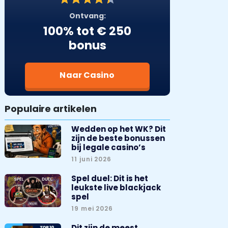
Ontvang:
100% tot € 250
bonus
Naar Casino
Populaire artikelen
Wedden op het WK? Dit
zijn de beste bonussen
bij legale casino’s
11 juni 2026
Spel duel: Dit is het
leukste live blackjack
spel
19 mei 2026
Dit zijn de meest