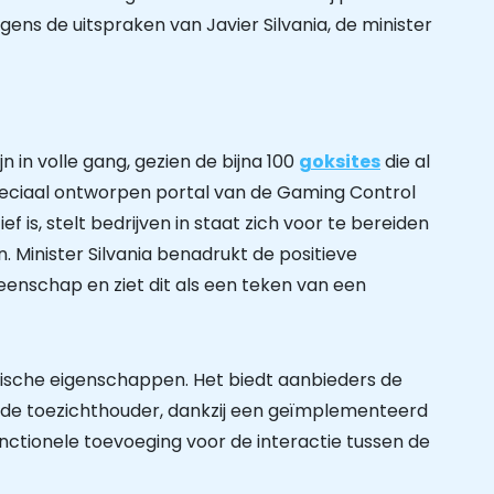
ens de uitspraken van Javier Silvania, de minister
 in volle gang, gezien de bijna 100
goksites
die al
ciaal ontworpen portal van de Gaming Control
f is, stelt bedrijven in staat zich voor te bereiden
 Minister Silvania benadrukt de positieve
enschap en ziet dit als een teken van een
gische eigenschappen. Het biedt aanbieders de
 de toezichthouder, dankzij een geïmplementeerd
nctionele toevoeging voor de interactie tussen de