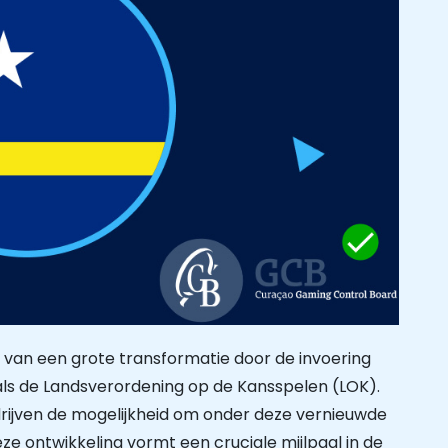
 van een grote transformatie door de invoering
ls de Landsverordening op de Kansspelen (LOK).
rijven de mogelijkheid om onder deze vernieuwde
e ontwikkeling vormt een cruciale mijlpaal in de