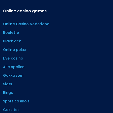
Online casino games
Online Casino Nederland
Roulette
Blackjack
Online poker
Live casino
Alle spellen
Gokkasten
Slots
Bingo
Sport casino's
Goksites