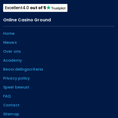
Excellent
4.0
out of 5
Online Casino Ground
Home
Nieuws
Over ons
Academy
Beoordelingscriteria
Privacy policy
Speel bewust
FAQ
Contact
Sitemap