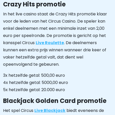
Crazy Hits promotie
In het live casino staat de Crazy Hits promotie klaar
voor de leden van het Circus Casino. De speler kan
enkel deelnemen met een minimale inzet van 2,00
euro per speelronde. De promotie is gericht op het
kansspel Circus
Live Roulette
. De deelnemers
kunnen een extra prijs winnen wanneer drie keer of
vaker hetzelfde getal valt, dat dient wel
opeenvolgend te gebeuren.
3x hetzelfde getal: 500,00 euro
4x hetzelfde getal: 5000,00 euro
5x hetzelfde getal: 20.000 euro
Blackjack Golden Card promotie
Het spel Circus
Live Blackjack
biedt eveneens de