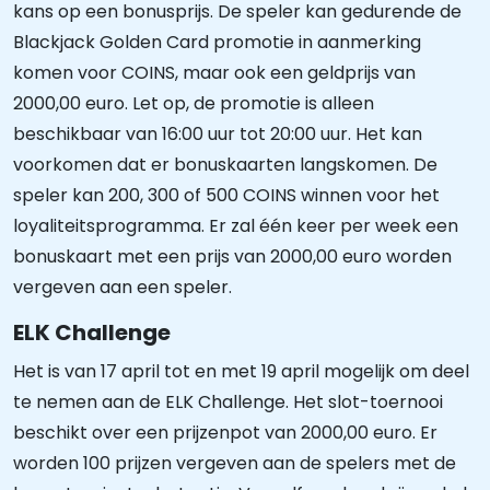
kans op een bonusprijs. De speler kan gedurende de
Blackjack Golden Card promotie in aanmerking
komen voor COINS, maar ook een geldprijs van
2000,00 euro. Let op, de promotie is alleen
beschikbaar van 16:00 uur tot 20:00 uur. Het kan
voorkomen dat er bonuskaarten langskomen. De
speler kan 200, 300 of 500 COINS winnen voor het
loyaliteitsprogramma. Er zal één keer per week een
bonuskaart met een prijs van 2000,00 euro worden
vergeven aan een speler.
ELK Challenge
Het is van 17 april tot en met 19 april mogelijk om deel
te nemen aan de ELK Challenge. Het slot-toernooi
beschikt over een prijzenpot van 2000,00 euro. Er
worden 100 prijzen vergeven aan de spelers met de