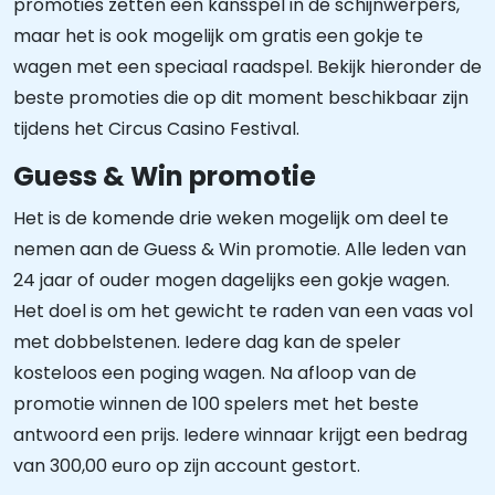
promoties zetten een kansspel in de schijnwerpers,
maar het is ook mogelijk om gratis een gokje te
wagen met een speciaal raadspel. Bekijk hieronder de
beste promoties die op dit moment beschikbaar zijn
tijdens het Circus Casino Festival.
Guess & Win promotie
Het is de komende drie weken mogelijk om deel te
nemen aan de Guess & Win promotie. Alle leden van
24 jaar of ouder mogen dagelijks een gokje wagen.
Het doel is om het gewicht te raden van een vaas vol
met dobbelstenen. Iedere dag kan de speler
kosteloos een poging wagen. Na afloop van de
promotie winnen de 100 spelers met het beste
antwoord een prijs. Iedere winnaar krijgt een bedrag
van 300,00 euro op zijn account gestort.