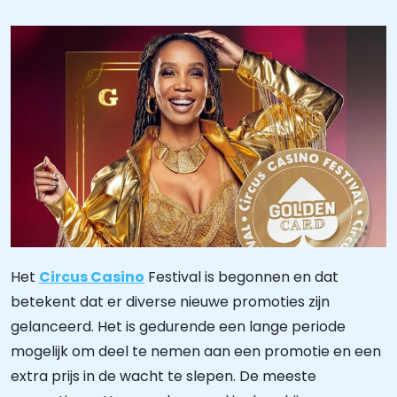
Het
Circus Casino
Festival is begonnen en dat
betekent dat er diverse nieuwe promoties zijn
gelanceerd. Het is gedurende een lange periode
mogelijk om deel te nemen aan een promotie en een
extra prijs in de wacht te slepen. De meeste