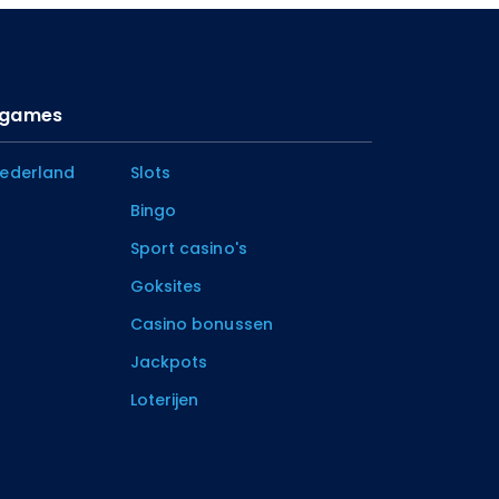
o games
Nederland
Slots
Bingo
Sport casino's
Goksites
Casino bonussen
Jackpots
Loterijen