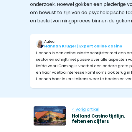
onderzoek. Hoewel gokken een plezierige vor
om bewust te zijn van de psychologische fac
en besluitvormingsproces binnen de gokom
Auteur:
Hannah Kruger | Expert online casino
Hannah is een enthousiaste schrijfster met een b
sector en schrijft met passie over alle aspecten 
liefde voor iGaming is voetbal een andere grote pa
en haar voetbalinteresse komt soms ook terug in 
Hannah haar lezers telkens weer te boeien en ver
< Vorig artikel
Holland Casino tijdlijn,
feiten en cijfers