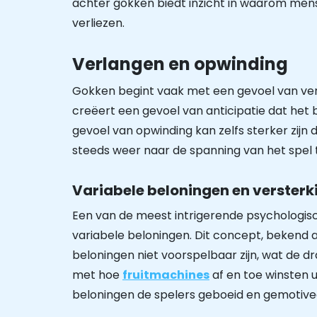
achter gokken biedt inzicht in waarom mensen
verliezen.
Verlangen en opwinding
Gokken begint vaak met een gevoel van ver
creëert een gevoel van anticipatie dat het 
gevoel van opwinding kan zelfs sterker zijn
steeds weer naar de spanning van het spel 
Variabele beloningen en versterk
Een van de meest intrigerende psychologis
variabele beloningen. Dit concept, bekend al
beloningen niet voorspelbaar zijn, wat de dr
met hoe
fruitmachines
af en toe winsten 
beloningen de spelers geboeid en gemotive