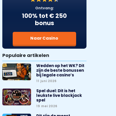
Ontvang:
100% tot € 250
bonus
Naar Casino
Populaire artikelen
Wedden op het WK? Dit
zijn de beste bonussen
bij legale casino’s
11 juni 2026
Spel duel: Dit is het
leukste live blackjack
spel
19 mei 2026
Dit zijn de meest