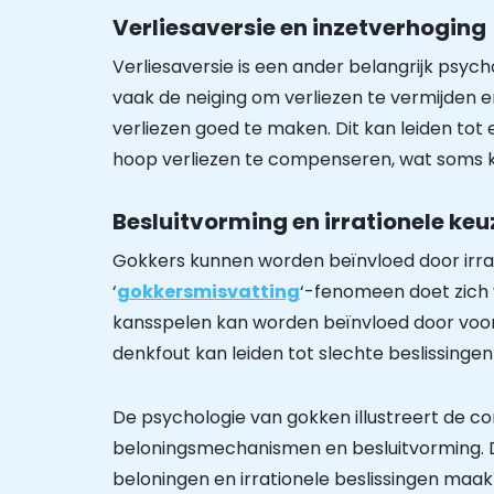
Verliesaversie en inzetverhoging
Verliesaversie is een ander belangrijk ps
vaak de neiging om verliezen te vermijden e
verliezen goed te maken. Dit kan leiden tot
hoop verliezen te compenseren, wat soms k
Besluitvorming en irrationele keu
Gokkers kunnen worden beïnvloed door irra
‘
gokkersmisvatting
‘-fenomeen doet zich
kansspelen kan worden beïnvloed door voorga
denkfout kan leiden tot slechte beslissinge
De psychologie van gokken illustreert de co
beloningsmechanismen en besluitvorming. D
beloningen en irrationele beslissingen maa