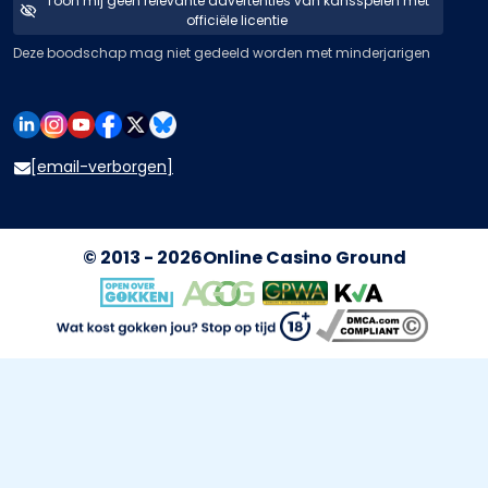
Toon mij geen relevante advertenties van kansspelen met
officiële licentie
Deze boodschap mag niet gedeeld worden met minderjarigen
[email-verborgen]
© 2013 - 2026
Online Casino Ground