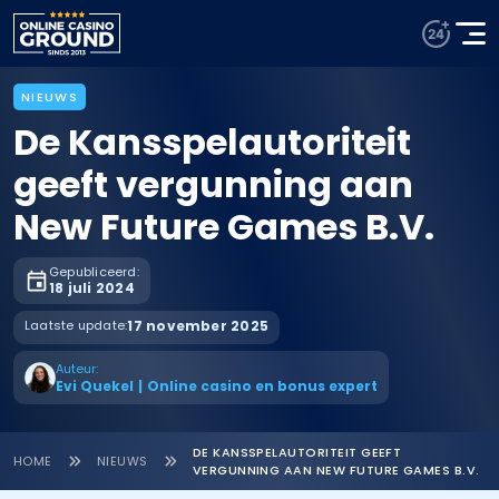
NIEUWS
De Kansspelautoriteit
geeft vergunning aan
New Future Games B.V.
Gepubliceerd:
18 juli 2024
Laatste update:
17 november 2025
Auteur:
Evi Quekel
|
Online casino en bonus expert
DE KANSSPELAUTORITEIT GEEFT
HOME
NIEUWS
VERGUNNING AAN NEW FUTURE GAMES B.V.