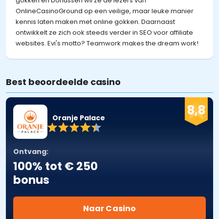
gokken en bonussen wil ze de lezers van
OnlineCasinoGround op een veilige, maar leuke manier
kennis laten maken met online gokken. Daarnaast
ontwikkelt ze zich ook steeds verder in SEO voor affiliate
websites. Evi's motto? Teamwork makes the dream work!
Best beoordeelde casino
8,8
Oranje Palace
Ontvang:
100% tot € 250
bonus
Naar Casino