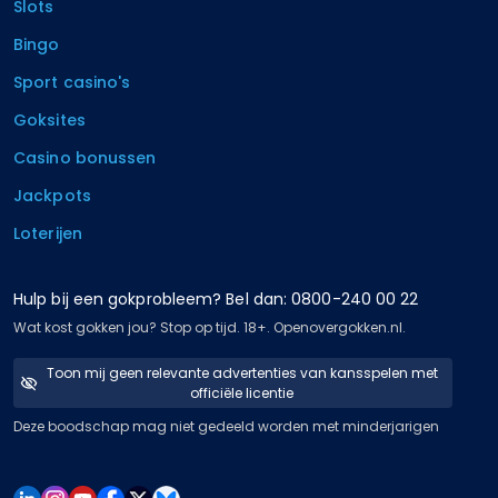
Slots
Bingo
Sport casino's
Goksites
Casino bonussen
Jackpots
Loterijen
Hulp bij een gokprobleem? Bel dan: 0800-240 00 22
Wat kost gokken jou? Stop op tijd. 18+. Openovergokken.nl.
Toon mij geen relevante advertenties van kansspelen met
officiële licentie
Deze boodschap mag niet gedeeld worden met minderjarigen