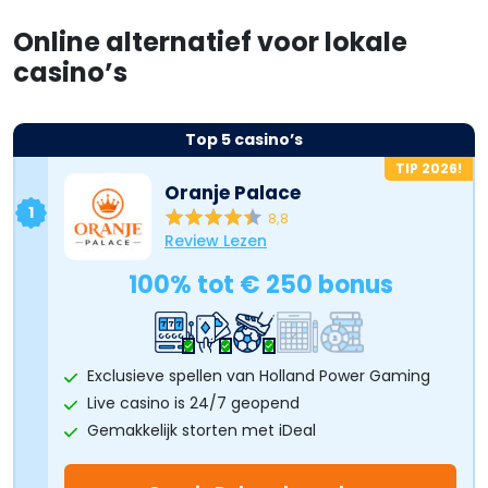
Online alternatief voor lokale
casino’s
Top 5 casino’s
TIP 2026!
Oranje Palace
1
8,8
Review Lezen
100% tot € 250 bonus
Exclusieve spellen van Holland Power Gaming
Live casino is 24/7 geopend
Gemakkelijk storten met iDeal