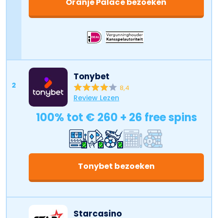
Oranje Palace bezoeken
Tonybet
2
8,4
Review Lezen
100% tot € 260 + 26 free spins
Tonybet bezoeken
Starcasino