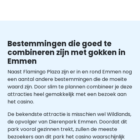
Bestemmingen die goed te
combineren zijn met gokken in
Emmen
Naast Flamingo Plaza zijn er in en rond Emmen nog
een aantal andere bestemmingen die de moeite
waard zijn. Door slim te plannen combineer je deze
attracties heel gemakkelijk met een bezoek aan
het casino.
De bekendste attractie is misschien wel Wildlands,
de opvolger van Dierenpark Emmen. Doordat dit
park vooral gezinnen trekt, zullen de meeste
bezoekers aan dit park het casino waarschijnlijk