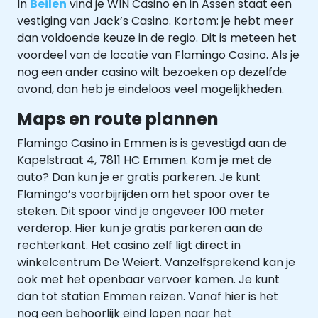
In
Beilen
vind je WIN Casino en in Assen staat een
vestiging van Jack’s Casino. Kortom: je hebt meer
dan voldoende keuze in de regio. Dit is meteen het
voordeel van de locatie van Flamingo Casino. Als je
nog een ander casino wilt bezoeken op dezelfde
avond, dan heb je eindeloos veel mogelijkheden.
Maps en route plannen
Flamingo Casino in Emmen is is gevestigd aan de
Kapelstraat 4, 7811 HC Emmen. Kom je met de
auto? Dan kun je er gratis parkeren. Je kunt
Flamingo’s voorbijrijden om het spoor over te
steken. Dit spoor vind je ongeveer 100 meter
verderop. Hier kun je gratis parkeren aan de
rechterkant. Het casino zelf ligt direct in
winkelcentrum De Weiert. Vanzelfsprekend kan je
ook met het openbaar vervoer komen. Je kunt
dan tot station Emmen reizen. Vanaf hier is het
nog een behoorlijk eind lopen naar het