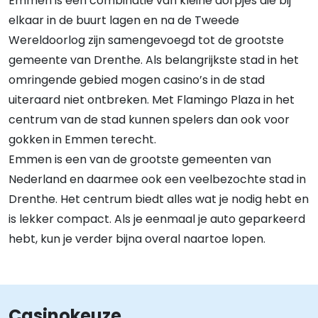
Emmen is een combinatie van kleine dorpjes die bij
elkaar in de buurt lagen en na de Tweede
Wereldoorlog zijn samengevoegd tot de grootste
gemeente van Drenthe. Als belangrijkste stad in het
omringende gebied mogen casino’s in de stad
uiteraard niet ontbreken. Met Flamingo Plaza in het
centrum van de stad kunnen spelers dan ook voor
gokken in Emmen terecht.
Emmen is een van de grootste gemeenten van
Nederland en daarmee ook een veelbezochte stad in
Drenthe. Het centrum biedt alles wat je nodig hebt en
is lekker compact. Als je eenmaal je auto geparkeerd
hebt, kun je verder bijna overal naartoe lopen.
Casinokeuze