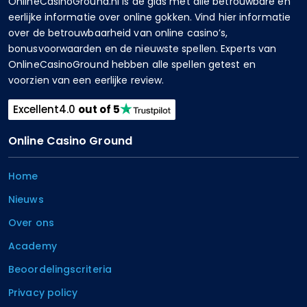
OnlineCasinoGround.nl is dé gids met alle betrouwbare en
eerlijke informatie over online gokken. Vind hier informatie
over de betrouwbaarheid van online casino’s,
bonusvoorwaarden en de nieuwste spellen. Experts van
OnlineCasinoGround hebben alle spellen getest en
voorzien van een eerlijke review.
Excellent
4.0
out of 5
Online Casino Ground
Home
Nieuws
Over ons
Academy
Beoordelingscriteria
Privacy policy