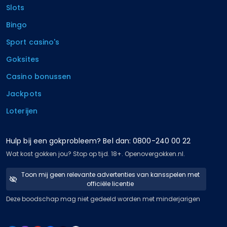
Slots
Bingo
Sport casino's
Goksites
Casino bonussen
Jackpots
Loterijen
Hulp bij een gokprobleem? Bel dan: 0800-240 00 22
Wat kost gokken jou? Stop op tijd. 18+. Openovergokken.nl.
Toon mij geen relevante advertenties van kansspelen met
officiële licentie
Deze boodschap mag niet gedeeld worden met minderjarigen