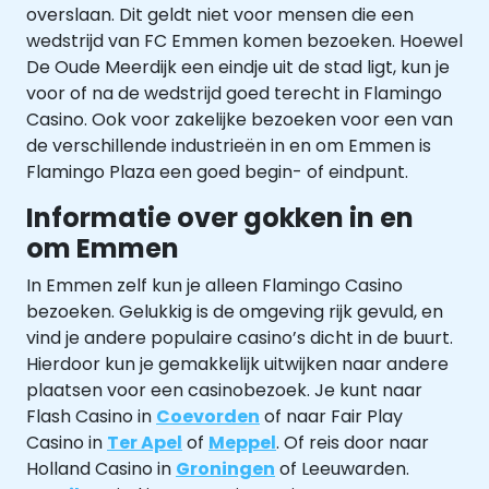
overslaan. Dit geldt niet voor mensen die een
wedstrijd van FC Emmen komen bezoeken. Hoewel
De Oude Meerdijk een eindje uit de stad ligt, kun je
voor of na de wedstrijd goed terecht in Flamingo
Casino. Ook voor zakelijke bezoeken voor een van
de verschillende industrieën in en om Emmen is
Flamingo Plaza een goed begin- of eindpunt.
Informatie over gokken in en
om Emmen
In Emmen zelf kun je alleen Flamingo Casino
bezoeken. Gelukkig is de omgeving rijk gevuld, en
vind je andere populaire casino’s dicht in de buurt.
Hierdoor kun je gemakkelijk uitwijken naar andere
plaatsen voor een casinobezoek. Je kunt naar
Flash Casino in
Coevorden
of naar Fair Play
Casino in
Ter Apel
of
Meppel
. Of reis door naar
Holland Casino in
Groningen
of Leeuwarden.