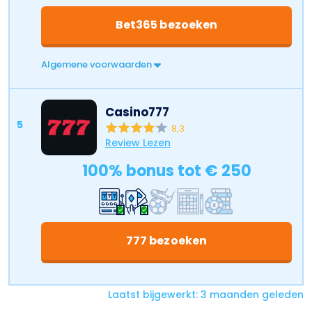
Bet365 bezoeken
Algemene voorwaarden
Casino777
5
8,3
Review Lezen
100% bonus tot € 250
777 bezoeken
Laatst bijgewerkt: 3 maanden geleden