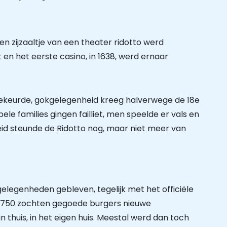
een zijzaaltje van een theater ridotto werd
t en het eerste casino, in 1638, werd ernaar
dgekeurde, gokgelegenheid kreeg halverwege de 18e
 families gingen failliet, men speelde er vals en
id steunde de Ridotto nog, maar niet meer van
gelegenheden gebleven, tegelijk met het officiële
d 1750 zochten gegoede burgers nieuwe
 thuis, in het eigen huis. Meestal werd dan toch