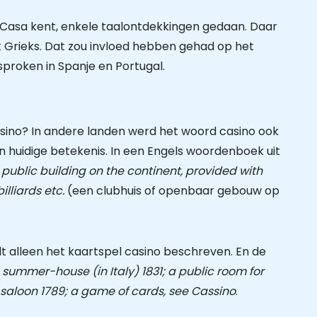
d Casa kent, enkele taalontdekkingen gedaan. Daar
t Grieks. Dat zou invloed hebben gehad op het
esproken in Spanje en Portugal.
sino? In andere landen werd het woord casino ook
ijn huidige betekenis. In een Engels woordenboek uit
public building on the continent, provided with
lliards etc.
(een clubhuis of openbaar gebouw op
t alleen het kaartspel casino beschreven. En de
:
summer-house (in Italy) 1831; a public room for
 saloon 1789; a game of cards, see Cassino
.