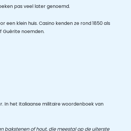
eken pas veel later genoemd.
or een klein huis. Casino kenden ze rond 1850 als
elf Guèrite noemden.
ir. In het Italiaanse militaire woordenboek van
n bakstenen of hout, die meestal op de uiterste