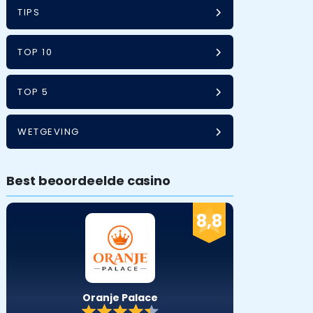
TIPS
TOP 10
TOP 5
WETGEVING
Best beoordeelde casino
8,8
Oranje Palace