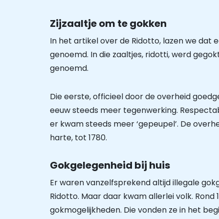
Zijzaaltje om te gokken
In het artikel over de Ridotto, lazen we dat 
genoemd. In die zaaltjes, ridotti, werd gegok
genoemd.
Die eerste, officieel door de overheid goe
eeuw steeds meer tegenwerking. Respectabele
er kwam steeds meer ‘gepeupel’. De overhe
harte, tot 1780.
Gokgelegenheid bij huis
Er waren vanzelfsprekend altijd illegale gok
Ridotto. Maar daar kwam allerlei volk. Ron
gokmogelijkheden. Die vonden ze in het begin