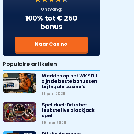
Ontvang:
100% tot € 250
bonus
Naar Casino
Populaire artikelen
Wedden op het WK? Dit
zijn de beste bonussen
bij legale casino’s
11 juni 2026
Spel duel: Dit is het
leukste live blackjack
spel
19 mei 2026
Dit zijn de meest