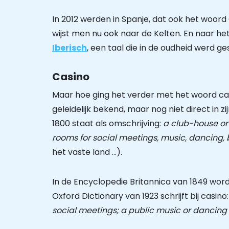
In 2012 werden in Spanje, dat ook het woor
wijst men nu ook naar de Kelten. En naar he
Iberisch
, een taal die in de oudheid werd g
Casino
Maar hoe ging het verder met het woord ca
geleidelijk bekend, maar nog niet direct in z
1800 staat als omschrijving:
a club-house or 
rooms for social meetings, music, dancing, bi
het vaste land …).
In de Encyclopedie Britannica van 1849 word
Oxford Dictionary van 1923 schrijft bij casino
social meetings; a public music or dancing