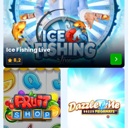
Game shows
Ice Fishing Live
8,2