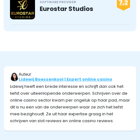
7,2
SOFTWARE PROVIDER
Eurostar Studios
Auteur:
Lidewij Boessenkool | Expert online casino
Lidewij heeft een brede interesse en schrijft dan ook het
liefst over uiteenlopende onderwerpen. Schrijven over de
online casino sector kwam per ongeluk op haar pad, maar
dit is nu een van de onderwerpen waar ze zich het liefst
mee bezighoudt. Ze uit haar expertise graag in het
schrijven van slot reviews en online casino reviews.