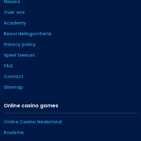
Nieuws
Over ons
Academy
Beoordelingscriteria
Privacy policy
Speel bewust
FAQ
Contact
Sitemap
Online casino games
Online Casino Nederland
Roulette