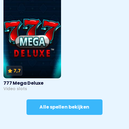
7,7
777 Mega Deluxe
Video slots
Alle spellen bekijken