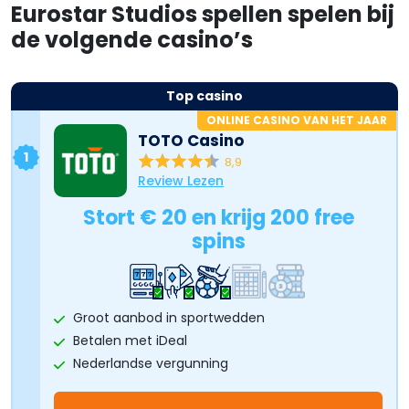
Eurostar Studios
spellen spelen bij
de volgende casino’s
Top casino
ONLINE CASINO VAN HET JAAR
TOTO Casino
1
8,9
Review Lezen
Stort € 20 en krijg 200 free
spins
Groot aanbod in sportwedden
Betalen met iDeal
Nederlandse vergunning