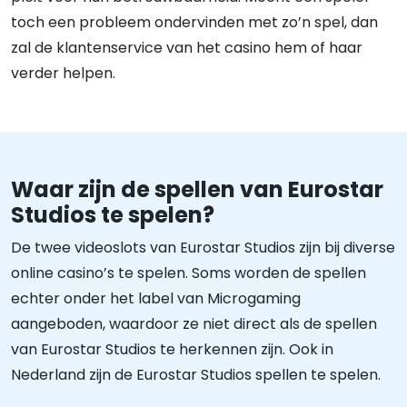
toch een probleem ondervinden met zo’n spel, dan
zal de klantenservice van het casino hem of haar
verder helpen.
Waar zijn de spellen van Eurostar
Studios te spelen?
De twee videoslots van Eurostar Studios zijn bij diverse
online casino’s te spelen. Soms worden de spellen
echter onder het label van Microgaming
aangeboden, waardoor ze niet direct als de spellen
van Eurostar Studios te herkennen zijn. Ook in
Nederland zijn de Eurostar Studios spellen te spelen.