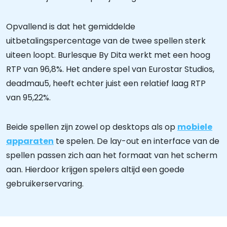
Opvallend is dat het gemiddelde
uitbetalingspercentage van de twee spellen sterk
uiteen loopt. Burlesque By Dita werkt met een hoog
RTP van 96,8%. Het andere spel van Eurostar Studios,
deadmau5, heeft echter juist een relatief laag RTP
van 95,22%.
Beide spellen zijn zowel op desktops als op
mobiele
apparaten
te spelen. De lay-out en interface van de
spellen passen zich aan het formaat van het scherm
aan. Hierdoor krijgen spelers altijd een goede
gebruikerservaring.