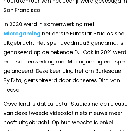
hoofdkantoor van het bedrijf werd gevestigd in
San Francisco.
In 2020 werd in samenwerking met
Microgaming
het eerste Eurostar Studios spel
uitgebracht. Het spel, deadmau5 genaamd, is
gebaseerd op de bekende DJ. Ook in 2021 werd
er in samenwerking met Microgaming een spel
gelanceerd. Deze keer ging het om Burlesque
By Dita, geïnspireerd door danseres Dita von
Teese.
Opvallend is dat Eurostar Studios na de release
van deze tweede videoslot niets nieuws meer
heeft uitgebracht. Op hun website is enkel