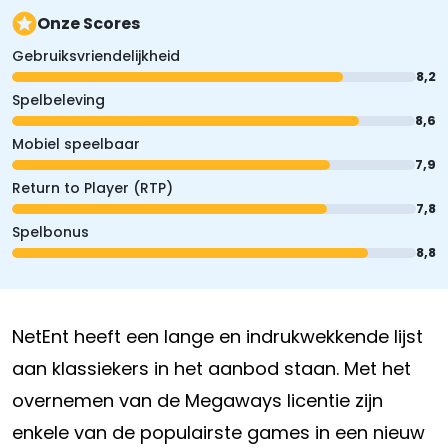
Specificaties
Onze Scores
Spelen met geld
Gebruiksvriendelijkheid
8,2
Spelregels
Spelbeleving
8,6
Hoe werkt het?
Mobiel speelbaar
7,9
Conclusie
Return to Player (RTP)
7,8
Veelgestelde vragen
Spelbonus
8,8
NetEnt heeft een lange en indrukwekkende lijst
aan klassiekers in het aanbod staan. Met het
overnemen van de Megaways licentie zijn
enkele van de populairste games in een nieuw