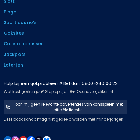
Slots
Bingo
Sport casino's
Goksites
Casino bonussen
Jackpots
Loterijen
Hulp bij een gokprobleem? Bel dan: 0800-240 00 22
Wat kost gokken jou? Stop op tijd. 18+. Openovergokken.nl.
Toon mij geen relevante advertenties van kansspelen met
officiële licentie
Deze boodschap mag niet gedeeld worden met minderjarigen