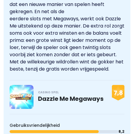
dat een nieuwe manier van spelen heeft
gekregen. En net als de
eerdere
slots
met
Megaways
, werkt ook
Dazzle
Me uitstekend op deze manier. De extra rol zorgt
soms ook voor extra winsten en de balans voelt
prima: een grote winst ligt ieder moment op de
loer, terwijl de speler ook geen twintig
slots
voorbij ziet komen zonder dat er iets gebeurt.
Met de willekeurige wildrollen wint de gokker het
beste, tenzij de gratis worden vrijgespeeld.
7,8
CASINO SPEL
Dazzle Me Megaways
Gebruiksvriendelijkheid
8,2