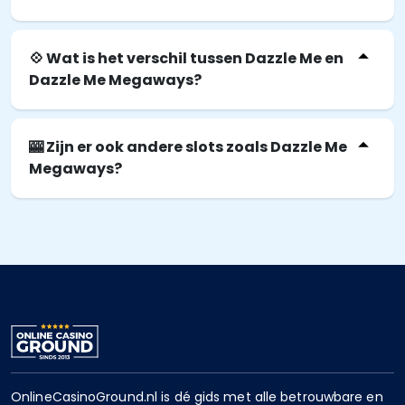
De maximale winst is 50.000x de inzet.
💠 Wat is het verschil tussen Dazzle Me en
Dazzle Me Megaways?
Behalve de Megaways zitten er nog wat
verschillen tussen het origineel en Dazzle Me
🎰 Zijn er ook andere slots zoals Dazzle Me
Megaways?
Megaways. Zo heeft de nieuwe versie een
extra rol en is de feature met de gekoppelde
Een andere versie is te vinden bij het originele
rollen komen te vervallen.
Dazzle Me. Ook Twin Spin Megaways heeft
eenzelfde sfeer, dezelfde makers en geeft
spelers de gekoppelde rollen die in de
originele Dazzle Me zaten.
OnlineCasinoGround.nl is dé gids met alle betrouwbare en