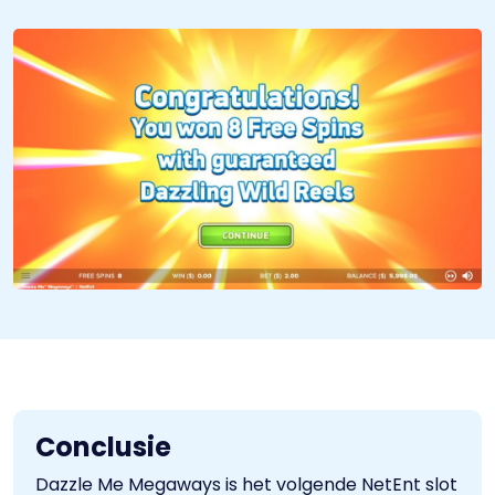
Conclusie
Dazzle
Me
Megaways
is het volgende
NetEnt
slot