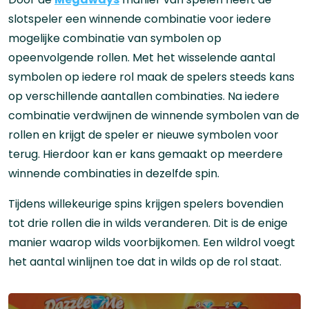
slotspeler een winnende combinatie voor iedere
mogelijke combinatie van symbolen op
opeenvolgende rollen. Met het wisselende aantal
symbolen op iedere rol maak de spelers steeds kans
op verschillende aantallen combinaties. Na iedere
combinatie verdwijnen de winnende symbolen van de
rollen en krijgt de speler er nieuwe symbolen voor
terug. Hierdoor kan er kans gemaakt op meerdere
winnende combinaties in dezelfde spin.
Tijdens willekeurige spins krijgen spelers bovendien
tot drie rollen die in wilds veranderen. Dit is de enige
manier waarop wilds voorbijkomen. Een wildrol voegt
het aantal winlijnen toe dat in wilds op de rol staat.