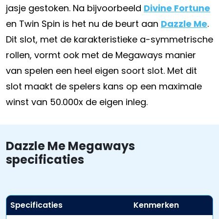
jasje gestoken. Na bijvoorbeeld
Divine Fortune
en Twin Spin is het nu de beurt aan
Dazzle Me
.
Dit slot, met de karakteristieke a-symmetrische
rollen, vormt ook met de Megaways manier
van spelen een heel eigen soort slot. Met dit
slot maakt de spelers kans op een maximale
winst van 50.000x de eigen inleg.
Dazzle Me Megaways
specificaties
Specificaties
Kenmerken