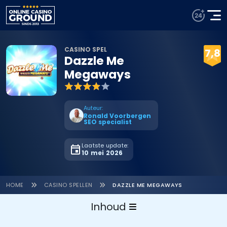
CASINO SPEL
7,8
Dazzle Me
ORANJE PALACE
Megaways
Bezoek Oranje
100% tot € 250
Palace
bonus
Auteur:
Ronald Voorbergen
SEO specialist
Laatste update:
10 mei 2026
HOME
CASINO SPELLEN
DAZZLE ME MEGAWAYS
Inhoud