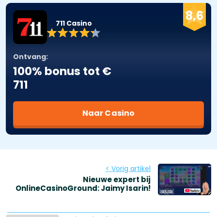
8,6
711 Casino
Ontvang:
100% bonus tot €
711
Naar Casino
< Vorig artikel
Nieuwe expert bij
OnlineCasinoGround: Jaimy Isarin!