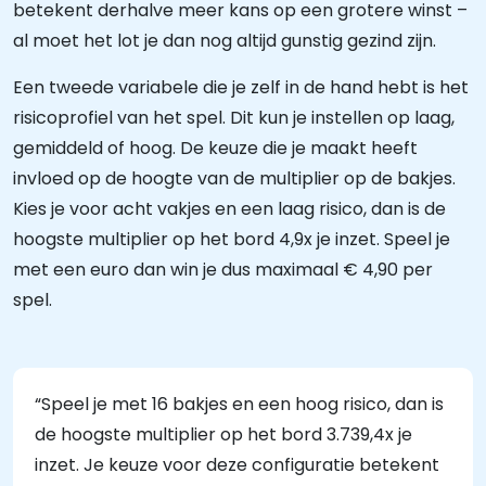
betekent derhalve meer kans op een grotere winst –
al moet het lot je dan nog altijd gunstig gezind zijn.
Een tweede variabele die je zelf in de hand hebt is het
risicoprofiel van het spel. Dit kun je instellen op laag,
gemiddeld of hoog. De keuze die je maakt heeft
invloed op de hoogte van de multiplier op de bakjes.
Kies je voor acht vakjes en een laag risico, dan is de
hoogste multiplier op het bord 4,9x je inzet. Speel je
met een euro dan win je dus maximaal € 4,90 per
spel.
“Speel je met 16 bakjes en een hoog risico, dan is
de hoogste multiplier op het bord 3.739,4x je
inzet. Je keuze voor deze configuratie betekent