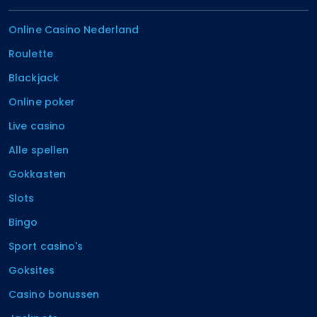
Online Casino Nederland
Roulette
Blackjack
Online poker
Live casino
Alle spellen
Gokkasten
Slots
Bingo
Sport casino's
Goksites
Casino bonussen