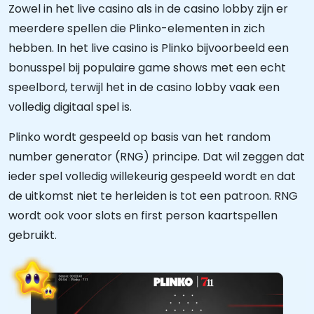
Zowel in het live casino als in de casino lobby zijn er
meerdere spellen die Plinko-elementen in zich
hebben. In het live casino is Plinko bijvoorbeeld een
bonusspel bij populaire game shows met een echt
speelbord, terwijl het in de casino lobby vaak een
volledig digitaal spel is.
Plinko wordt gespeeld op basis van het random
number generator (RNG) principe. Dat wil zeggen dat
ieder spel volledig willekeurig gespeeld wordt en dat
de uitkomst niet te herleiden is tot een patroon. RNG
wordt ook voor slots en first person kaartspellen
gebruikt.