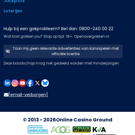
Jackpots
Loterijen
Hulp bij een gokprobleem? Bel dan: 0800-240 00 22
Wat kost gokken jou? Stop op tijd. 18+. Openovergokken.nl.
Toon mij geen relevante advertenties van kansspelen met
officiële licentie
Deze boodschap mag niet gedeeld worden met minderjarigen
[email-verborgen]
© 2013 - 2026
Online Casino Ground